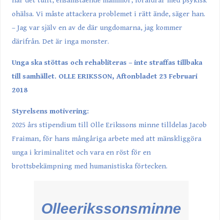
har det tufft, ensamstående mammor, föräldrar med psykisk
ohälsa. Vi måste attackera problemet i rätt ände, säger han.
– Jag var själv en av de där ungdomarna, jag kommer
därifrån. Det är inga monster.
Unga ska stöttas och rehabliteras – inte straffas tillbaka
till samhället. OLLE ERIKSSON, Aftonbladet 23 Februari
2018
Styrelsens motivering:
2025 års stipendium till Olle Erikssons minne tilldelas Jacob
Fraiman, för hans mångåriga arbete med att mänskliggöra
unga i kriminalitet och vara en röst för en
brottsbekämpning med humanistiska förtecken.
Olleerikssonsminne