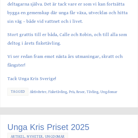
deltagarna själva. Det är tack vare er som vi kan fortsätta
bygga en gemenskap där unga får växa, utvecklas och hitta
sin väg – både vid vattnet och i livet.
Stort grattis till er båda, Calle och Robin, och till alla som
deltog i årets fisketävling.
Vi ser redan fram emot nästa års utmaningar, skratt och
fångster!
Tack Unga Kris Sverige!
TAGGED
Aktiviteter
,
Fisketävling
,
Pris
,
Resor
,
Tävling
,
Ungdomar
Unga Kris Priset 2025
ARTIKEL
,
NYHETER
,
UNGDOMAR