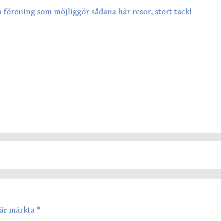
n förening som möjliggör sådana här resor, stort tack!
t är märkta
*