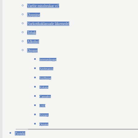
Varför missbrukar vi?
Dopning
Narkotikaklassade läkemedel
Tobak
Alkohol
Droger
Internetdroger
Amfetamin
Sniffning
Kokain
Cannabis
LSD
Ecstasy
Opiater
Projekt