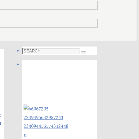
Search
Search
for:
Foto galleri
k
t