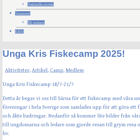
Nationella projekt
Sponsorer
Bli sponsor
KRIS
Unga Kris Fiskecamp 2025!
Aktiviteter
,
Artikel
,
Camp
,
Medlem
Unga Kris Fiskecamp 18/7-21/7
Detta år begav vi oss till Särna för ett fiskecamp med våra 
föreningar i hela Sverige som samlades upp för att göra ett f
och åkte badringar. Nedanför så kommer lite bilder från våra
till ungdomarna och ledare som gjorde resan till grym resa o
liv.