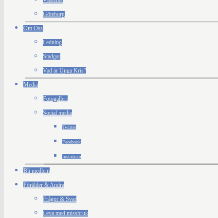
Västerås
Göteborg
Om Oss
Ledning
Stadgar
Vad är Unga Kris?
Media
Fotogalleri
Social media
Twitter
Facebook
Instagram
Bli medlem
Förälder & Andra
Frågor & Svar
Leva med missbruk