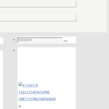
Search
Search
for:
Foto galleri