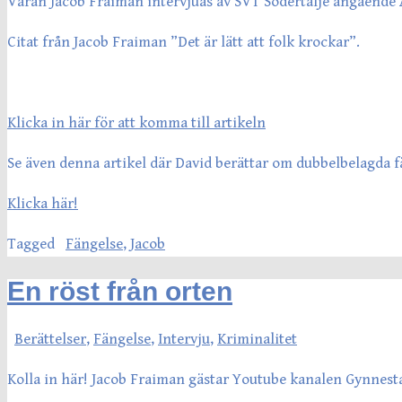
Våran Jacob Fraiman intervjuas av SVT Södertälje angående A
Citat från Jacob Fraiman ”Det är lätt att folk krockar”.
Klicka in här för att komma till artikeln
Se även denna artikel där David berättar om dubbelbelagda f
Klicka här!
Tagged
Fängelse
,
Jacob
En röst från orten
Berättelser
,
Fängelse
,
Intervju
,
Kriminalitet
Kolla in här! Jacob Fraiman gästar Youtube kanalen Gynnesta