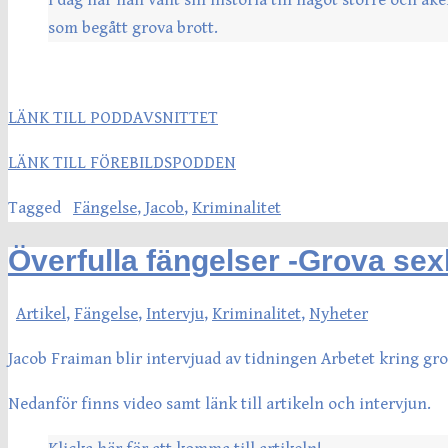
som begått grova brott.
LÄNK TILL PODDAVSNITTET
LÄNK TILL FÖREBILDSPODDEN
Tagged
Fängelse
,
Jacob
,
Kriminalitet
Överfulla fängelser -Grova sex
Artikel
,
Fängelse
,
Intervju
,
Kriminalitet
,
Nyheter
Jacob Fraiman blir intervjuad av tidningen Arbetet kring gro
Nedanför finns video samt länk till artikeln och intervjun.