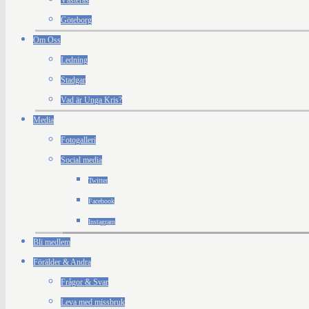
Västerås
Göteborg
Om Oss
Ledning
Stadgar
Vad är Unga Kris?
Media
Fotogalleri
Social media
Twitter
Facebook
Instagram
Bli medlem
Förälder & Andra
Frågor & Svar
Leva med missbruk