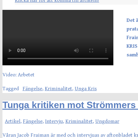
Klicka här för att komma till artikeln!
Det 
prat
Frai
KRIS
samh
Video: Arbetet
Tagged
Fängelse
,
Kriminalitet
,
Unga Kris
Tunga kritiken mot Strömmers 
Artikel
,
Fängelse
,
Intervju
,
Kriminalitet
,
Ungdomar
Våran Jacob Fraiman är med och intervjuas av aftonbladet kr