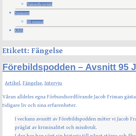
Nationella projekt
Sponsorer
Bli sponsor
KRIS
Etikett:
Fängelse
Förebildspodden – Avsnitt 95 
Artikel
,
Fängelse
,
Intervju
Våran alldeles egna Förbundsordförande Jacob Friman gästa
tidigare liv och sina erfarenheter.
I veckans avsnitt av Förebildspodden möter vi Jacob Fra
präglat av kriminalitet och missbruk.
I dag har han vänt sin historia till något större och åk