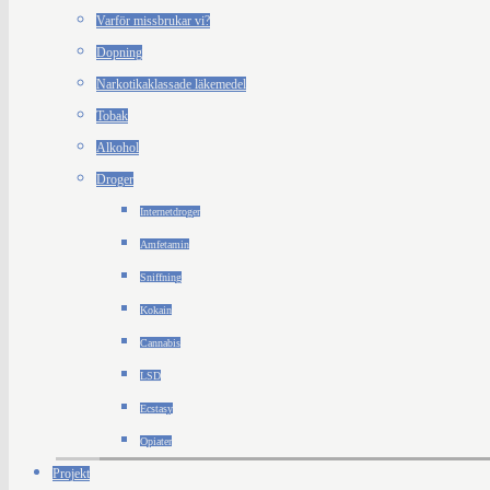
Varför missbrukar vi?
Dopning
Narkotikaklassade läkemedel
Tobak
Alkohol
Droger
Internetdroger
Amfetamin
Sniffning
Kokain
Cannabis
LSD
Ecstasy
Opiater
Projekt