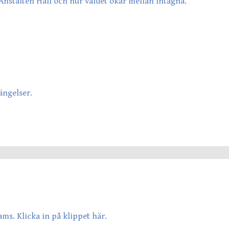
nstalten Hall och hur våldet ökar mellan intagna.
ängelser.
ms. Klicka in på klippet här.