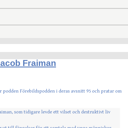
Jacob Fraiman
r podden Förebildspodden i deras avsnitt 95 och pratar om
iman, som tidigare levde ett vilset och destruktivt liv
er ut till fängelser för att samtala med unga människor