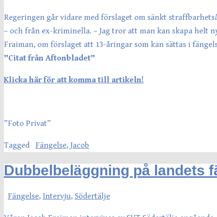
Regeringen går vidare med förslaget om sänkt straffbarhetsål
– och från ex-kriminella. – Jag tror att man kan skapa helt n
Fraiman, om förslaget att 13-åringar som kan sättas i fängels
”Citat från Aftonbladet”
Klicka här för att komma till artikeln!
”Foto Privat”
Tagged
Fängelse
,
Jacob
Dubbelbeläggning på landets f
Fängelse
,
Intervju
,
Södertälje