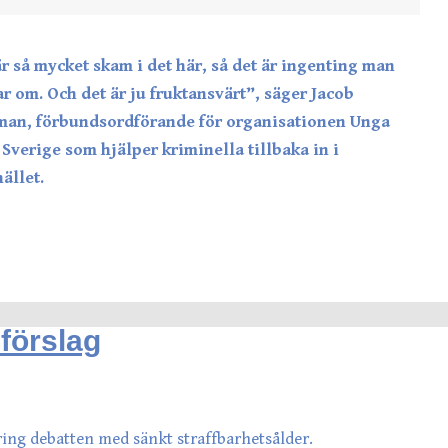
är så mycket skam i det här, så det är ingenting man
ar om. Och det är ju fruktansvärt”, säger Jacob
man, förbundsordförande för organisationen Unga
 Sverige som hjälper kriminella tillbaka in i
ället.
förslag
ing debatten med sänkt straffbarhetsålder.