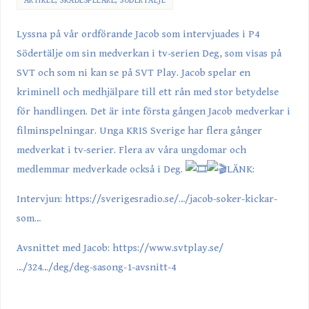
ARTIKEL
,
SKÅDESPELARE
,
SÖDERTÄLJE
Lyssna på vår ordförande
Jacob
som intervjuades i P4
Södertälje om sin medverkan i tv-serien Deg, som visas på
SVT
och som ni kan se på SVT Play. Jacob spelar en
kriminell och medhjälpare till ett rån med stor betydelse
för handlingen. Det är inte första gången Jacob medverkar i
filminspelningar. Unga KRIS Sverige har flera gånger
medverkat i tv-serier. Flera av våra ungdomar och
medlemmar medverkade också i Deg.
LÄNK:
Intervjun:
https://sverigesradio.se/…/jacob-soker-kickar-
som…
Avsnittet med Jacob:
https://www.svtplay.se/
…/324…/deg/deg-sasong-1-avsnitt-4