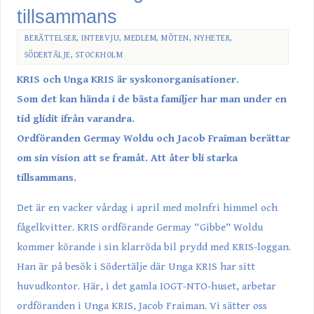
tillsammans
BERÄTTELSER
,
INTERVJU
,
MEDLEM
,
MÖTEN
,
NYHETER
,
SÖDERTÄLJE
,
STOCKHOLM
KRIS och Unga KRIS är syskonorganisationer.
Som det kan hända i de bästa familjer har man under en
tid glidit ifrån varandra.
Ordföranden Germay Woldu och Jacob Fraiman berättar
om sin vision att se framåt. Att åter bli starka
tillsammans.
Det är en vacker vårdag i april med molnfri himmel och
fågelkvitter. KRIS ordförande Germay “Gibbe” Woldu
kommer körande i sin klarröda bil prydd med KRIS-loggan.
Han är på besök i Södertälje där Unga KRIS har sitt
huvudkontor. Här, i det gamla IOGT-NTO-huset, arbetar
ordföranden i Unga KRIS, Jacob Fraiman. Vi sätter oss