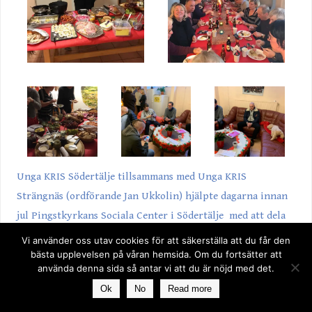
Unga KRIS Södertälje
tillsammans med
Unga KRIS
Strängnäs
(ordförande Jan Ukkolin) hjälpte dagarna innan
jul
Pingstkyrkans Sociala Center i Södertälje
med att dela
ut ”julkassar” till behövande: kassar med mat, kaffe och te.
Vi använder oss utav cookies för att säkerställa att du får den
bästa upplevelsen på våran hemsida. Om du fortsätter att
Detta avslutades med ett julbord!
använda denna sida så antar vi att du är nöjd med det.
Ok
No
Read more