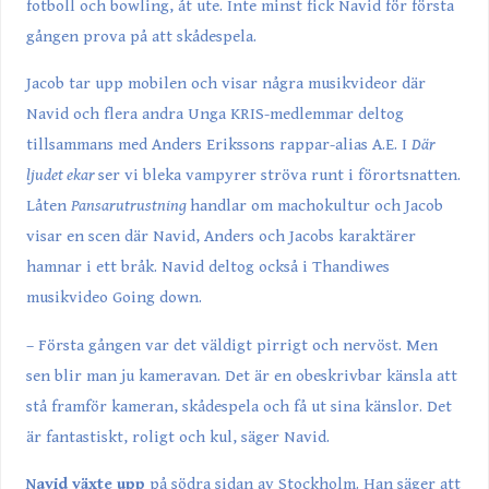
fotboll och bowling, åt ute. Inte minst fick Navid för första
gången prova på att skådespela.
Jacob tar upp mobilen och visar några musikvideor där
Navid och flera andra Unga KRIS-medlemmar deltog
tillsammans med Anders Erikssons rappar-alias A.E. I
Där
ljudet ekar
ser vi bleka vampyrer ströva runt i förortsnatten.
Låten
Pansarutrustning
handlar om machokultur och Jacob
visar en scen där Navid, Anders och Jacobs karaktärer
hamnar i ett bråk. Navid deltog också i Thandiwes
musikvideo Going down.
– Första gången var det väldigt pirrigt och nervöst. Men
sen blir man ju kameravan. Det är en obeskrivbar känsla att
stå framför kameran, skådespela och få ut sina känslor. Det
är fantastiskt, roligt och kul, säger Navid.
Navid växte upp
på södra sidan av Stockholm. Han säger att