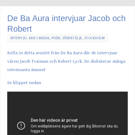
De Ba Aura intervjuar Jacob och
Robert
INTERVJU
,
KRIS I MEDIA
,
PODD
,
SÖDERTÄLJE
,
STOCKHOLM
Kolla in detta avsnitt från De Ba Aura där de intervjuar
våren Jacob Fraiman och Robert Lyck. De diskuterar många
intressanta ämnen!
Se klippet nedan