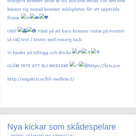
tröstpris kommer delas ut till alla som deltar. För den som
känner sig manad kommer möjligheter för att uppträda
finnas
OBS!
Tänk på att barn kommer vistas på eventet
så välj text / texter med omsorg tack.
Vi bjuder på tilltugg och dricka
GLÖM INTE ATT BLI MEDLEM!
https://kris.a.se
http://ungakris
.se/bli-medlem-2/
Nya kickar som skådespelare