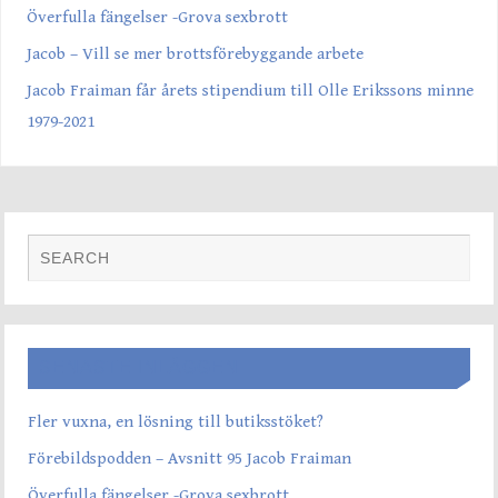
Överfulla fängelser -Grova sexbrott
Jacob – Vill se mer brottsförebyggande arbete
Jacob Fraiman får årets stipendium till Olle Erikssons minne
1979-2021
SENASTE INLÄGGEN
Fler vuxna, en lösning till butiksstöket?
Förebildspodden – Avsnitt 95 Jacob Fraiman
Överfulla fängelser -Grova sexbrott