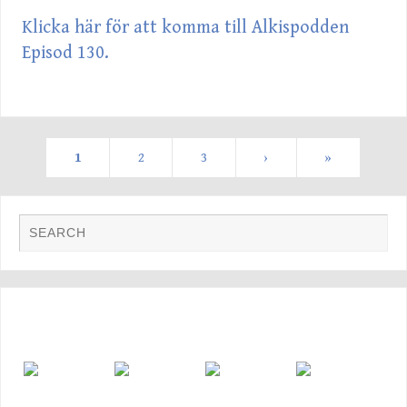
Klicka här för att komma till Alkispodden
Episod 130.
1
2
3
›
»
FOTO GALLERI