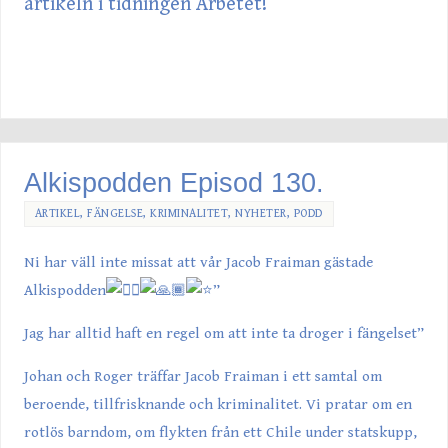
artikeln i tidningen Arbetet!
Alkispodden Episod 130.
ARTIKEL
,
FÄNGELSE
,
KRIMINALITET
,
NYHETER
,
PODD
Ni har väll inte missat att vår
Jacob Fraiman
gästade
Alkispodden
”
Jag har alltid haft en regel om att inte ta droger i fängelset”
Johan och Roger träffar Jacob Fraiman i ett samtal om
beroende, tillfrisknande och kriminalitet. Vi pratar om en
rotlös barndom, om flykten från ett Chile under statskupp,