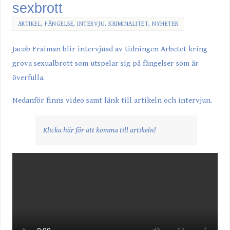
sexbrott
ARTIKEL
,
FÄNGELSE
,
INTERVJU
,
KRIMINALITET
,
NYHETER
Jacob Fraiman blir intervjuad av tidningen Arbetet kring
grova sexualbrott som utspelar sig på fängelser som är
överfulla.
Nedanför finns video samt länk till artikeln och intervjun.
Klicka här för att komma till artikeln!