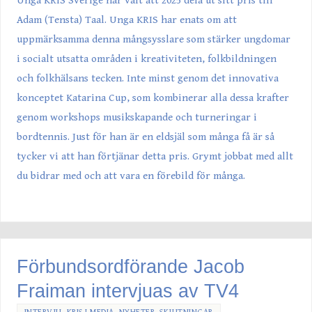
Unga KRIS Sverige har valt att 2025 dela ut sitt pris till
Adam (Tensta) Taal. Unga KRIS har enats om att
uppmärksamma denna mångsysslare som stärker ungdomar
i socialt utsatta områden i kreativiteten, folkbildningen
och folkhälsans tecken. Inte minst genom det innovativa
konceptet Katarina Cup, som kombinerar alla dessa krafter
genom workshops musikskapande och turneringar i
bordtennis. Just för han är en eldsjäl som många få är så
tycker vi att han förtjänar detta pris. Grymt jobbat med allt
du bidrar med och att vara en förebild för många.
Förbundsordförande Jacob
Fraiman intervjuas av TV4