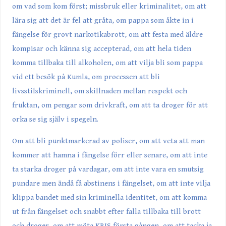
om vad som kom först; missbruk eller kriminalitet, om att
lära sig att det är fel att gråta, om pappa som åkte in i
fängelse för grovt narkotikabrott, om att festa med äldre
kompisar och känna sig accepterad, om att hela tiden
komma tillbaka till alkoholen, om att vilja bli som pappa
vid ett besök på Kumla, om processen att bli
livsstilskriminell, om skillnaden mellan respekt och
fruktan, om pengar som drivkraft, om att ta droger för att
orka se sig själv i spegeln.
Om att bli punktmarkerad av poliser, om att veta att man
kommer att hamna i fängelse förr eller senare, om att inte
ta starka droger på vardagar, om att inte vara en smutsig
pundare men ändå få abstinens i fängelset, om att inte vilja
klippa bandet med sin kriminella identitet, om att komma
ut från fängelset och snabbt efter falla tillbaka till brott
och droger, om att möta KRIS första gången, om att tacka ja