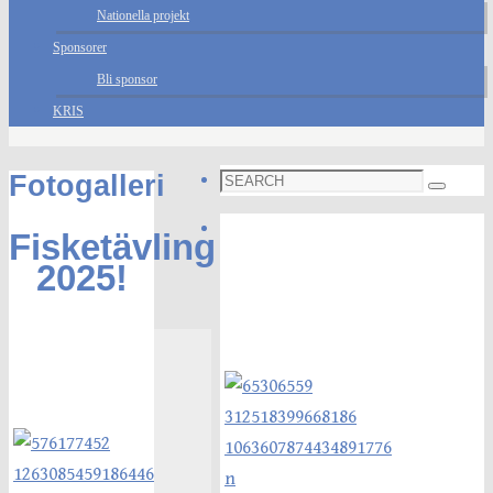
Nationella projekt
Sponsorer
Bli sponsor
KRIS
Search
Fotogalleri
Search
for:
Foto galleri
Fisketävling
2025!