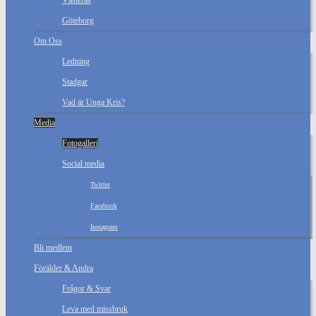
Västerås
Göteborg
Om Oss
Ledning
Stadgar
Vad är Unga Kris?
Media
Fotogalleri
Social media
Twitter
Facebook
Instagram
Bli medlem
Förälder & Andra
Frågor & Svar
Leva med missbruk