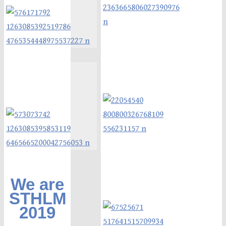
We are
STHLM
2019