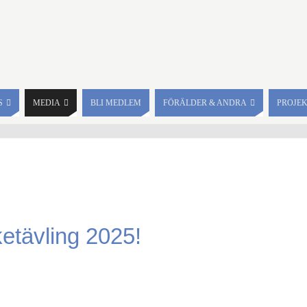
S
MEDIA
BLI MEDLEM
FÖRÄLDER & ANDRA
PROJE
ketävling 2025!