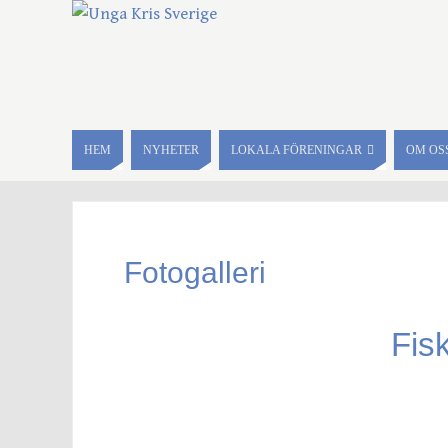
HEM
NYHETER
LOKALA FÖRENINGAR
OM OS
Fotogalleri
Fis