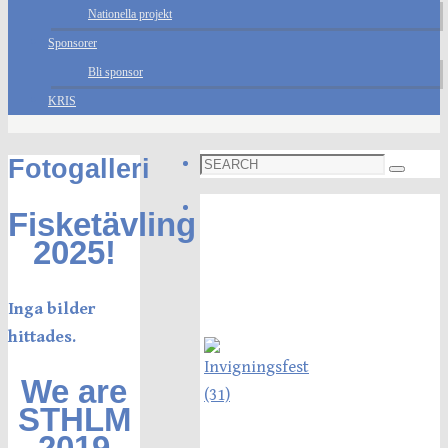
Nationella projekt
Sponsorer
Bli sponsor
KRIS
Search
Fotogalleri
Search
for:
Foto galleri
Fisketävling
2025!
Inga bilder
hittades.
We are
STHLM
2019