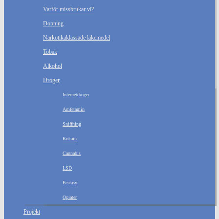
Varför missbrukar vi?
Dopning
Narkotikaklassade läkemedel
Tobak
Alkohol
Droger
Internetdroger
Amfetamin
Sniffning
Kokain
Cannabis
LSD
Ecstasy
Opiater
Projekt