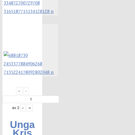
«
‹
av
2
›
»
Unga
Kris