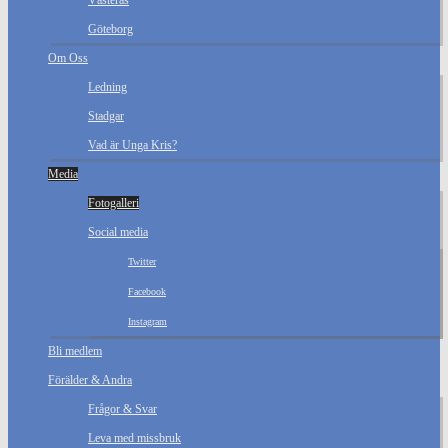
Västerås
Göteborg
Om Oss
Ledning
Stadgar
Vad är Unga Kris?
Media
Fotogalleri
Social media
Twitter
Facebook
Instagram
Bli medlem
Förälder & Andra
Frågor & Svar
Leva med missbruk