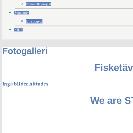
Nationella projekt
Sponsorer
Bli sponsor
KRIS
Fotogalleri
Fisketäv
Inga bilder hittades.
We are 