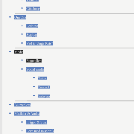
Västerås
Göteborg
Om Oss
Ledning
Stadgar
Vad är Unga Kris?
Media
Fotogalleri
Social media
Twitter
Facebook
Instagram
Bli medlem
Förälder & Andra
Frågor & Svar
Leva med missbruk