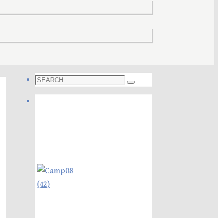
Search
Search
for:
Foto galleri