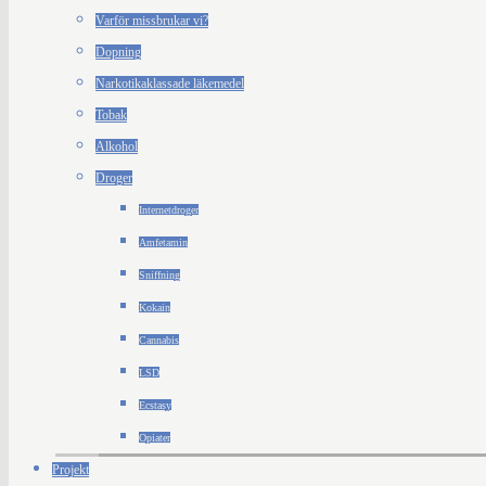
Varför missbrukar vi?
Dopning
Narkotikaklassade läkemedel
Tobak
Alkohol
Droger
Internetdroger
Amfetamin
Sniffning
Kokain
Cannabis
LSD
Ecstasy
Opiater
Projekt