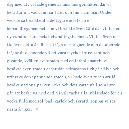
dag med att vi hade gemensamma morgonmöten där vi
berättar om vad som har hänt och hur man mår. Under
veckan så besökte alla deltagare och ledare
behandlingshemmet som vi besökte även 2016 där vi fick en
ny rundtur runt hela behandlingshemmet. Vi fick även mer
tid över detta år för att fråga mer ingående och detaljerade
frågor åt de boende vilket vara mycket intressant och
givande, kvällen avslutades med en fotbollsmatch. Vi
besökte även staden Zadar där deltagarna fick gå själva och
utforska den spännande staden, vi hade även turen att få
besöka nationalparken Krka och dess vattenfall som inte
går att beskriva med ord. Vi vill tacka alla inblandade för en
vecka fylld med sol, bad, kärlek och skratt! Hoppas vi ses
nästa år igen! 🌞