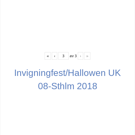
«
‹
av
3
›
»
Invigningfest/Hallowen UK
08-Sthlm 2018