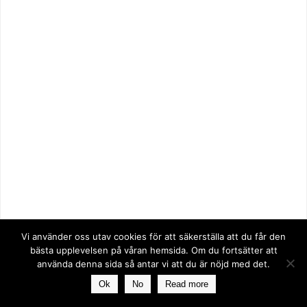
Vi använder oss utav cookies för att säkerställa att du får den
bästa upplevelsen på våran hemsida. Om du fortsätter att
använda denna sida så antar vi att du är nöjd med det.
Ok
No
Read more
Ucast Sweden inför