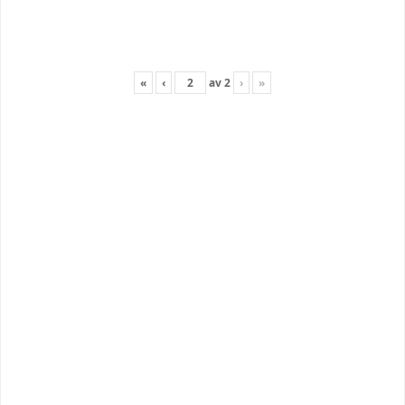
«
‹
av
2
›
»