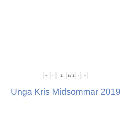
«
‹
av
2
›
»
Unga Kris Midsommar 2019