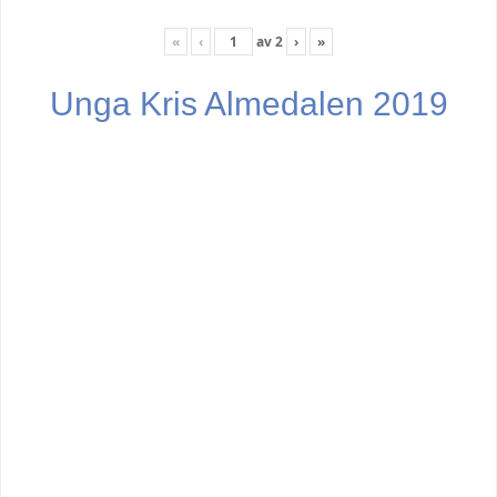
«
‹
av
2
›
»
Unga Kris Almedalen 2019