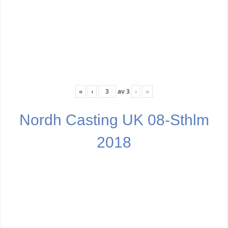
«
‹
av
3
›
»
Nordh Casting UK 08-Sthlm
2018