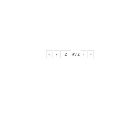
«
‹
av
2
›
»