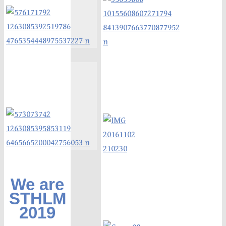
We are
STHLM
2019