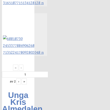
«
‹
av
2
›
»
Unga
Kris
Almedalen