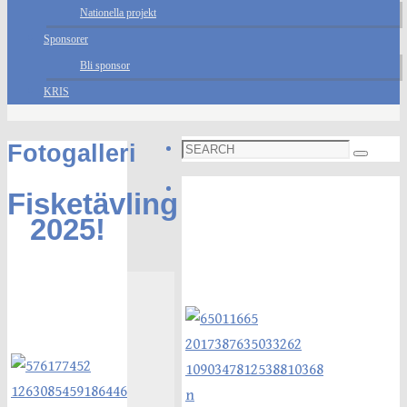
Nationella projekt
Sponsorer
Bli sponsor
KRIS
Search
Fotogalleri
Search
for:
Foto galleri
Fisketävling
2025!