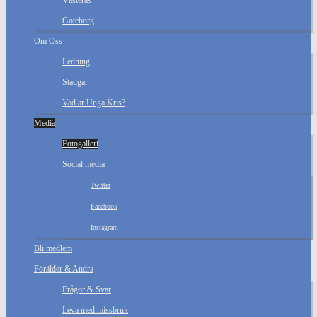
Västerås
Göteborg
Om Oss
Ledning
Stadgar
Vad är Unga Kris?
Media
Fotogalleri
Social media
Twitter
Facebook
Instagram
Bli medlem
Förälder & Andra
Frågor & Svar
Leva med missbruk