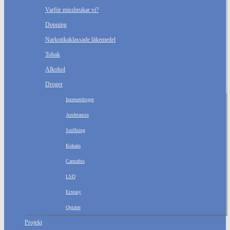
Varför missbrukar vi?
Dopning
Narkotikaklassade läkemedel
Tobak
Alkohol
Droger
Internetdroger
Amfetamin
Sniffning
Kokain
Cannabis
LSD
Ecstasy
Opiater
Projekt