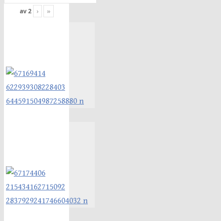
av
2
›
»