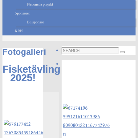
Nationella projekt
Sponsorer
Bli sponsor
KRIS
Search
Fotogalleri
Search
for:
Foto galleri
Fisketävling
2025!