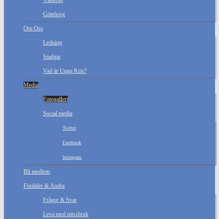
Västerås
Göteborg
Om Oss
Ledning
Stadgar
Vad är Unga Kris?
Media
Fotogalleri
Social media
Twitter
Facebook
Instagram
Bli medlem
Förälder & Andra
Frågor & Svar
Leva med missbruk