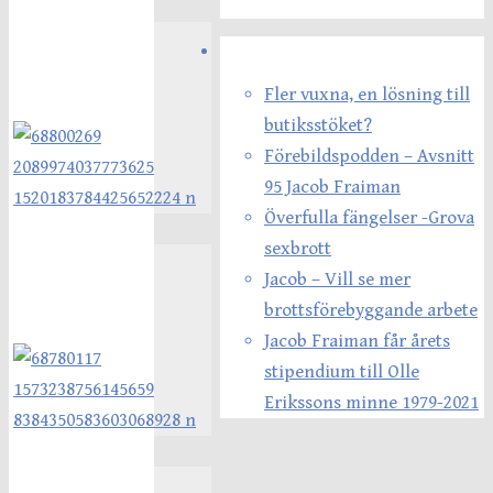
Senaste inläggen
Fler vuxna, en lösning till
butiksstöket?
Förebildspodden – Avsnitt
95 Jacob Fraiman
Överfulla fängelser -Grova
sexbrott
Jacob – Vill se mer
brottsförebyggande arbete
Jacob Fraiman får årets
stipendium till Olle
Erikssons minne 1979-2021