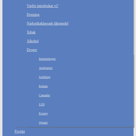
Varför missbrukar vi?
Dopning
Narkotikaklassade läkemedel
Tobak
Alkohol
Droger
Internetdroger
Amfetamin
Sniffning
Kokain
Cannabis
LSD
Ecstasy
Opiater
Projekt