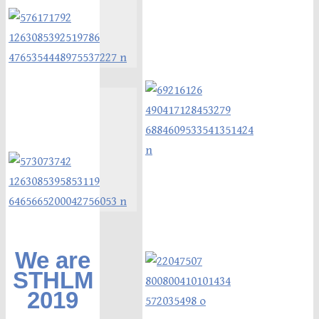
We are
STHLM
2019