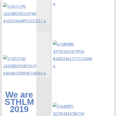
We are
STHLM
2019