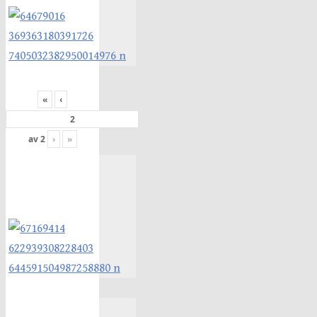
«
‹
av
2
›
»