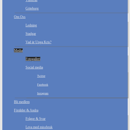
Västerås
Göteborg
Om Oss
Ledning
Stadgar
Vad är Unga Kris?
Media
Fotogalleri
Social media
Twitter
Facebook
Instagram
Bli medlem
Förälder & Andra
Frågor & Svar
Leva med missbruk