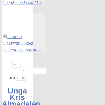
«
‹
av
2
›
»
Unga
Kris
Almedalen