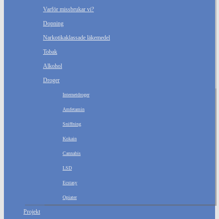
Varför missbrukar vi?
Dopning
Narkotikaklassade läkemedel
Tobak
Alkohol
Droger
Internetdroger
Amfetamin
Sniffning
Kokain
Cannabis
LSD
Ecstasy
Opiater
Projekt