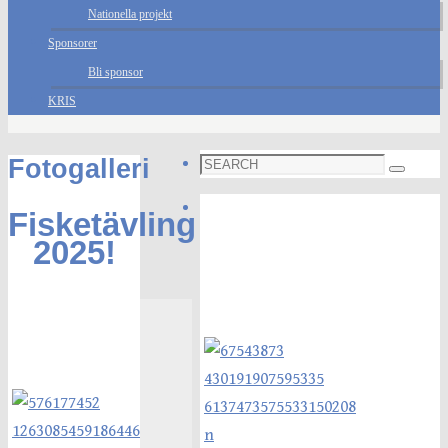
Nationella projekt
Sponsorer
Bli sponsor
KRIS
Search
Fotogalleri
Search
for:
Foto galleri
Fisketävling
2025!