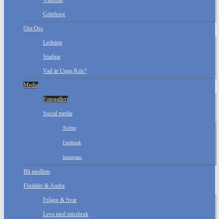
Västerås
Göteborg
Om Oss
Ledning
Stadgar
Vad är Unga Kris?
Media
Fotogalleri
Social media
Twitter
Facebook
Instagram
Bli medlem
Förälder & Andra
Frågor & Svar
Leva med missbruk