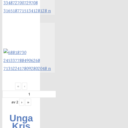
«
‹
av
2
›
»
Unga
Kris