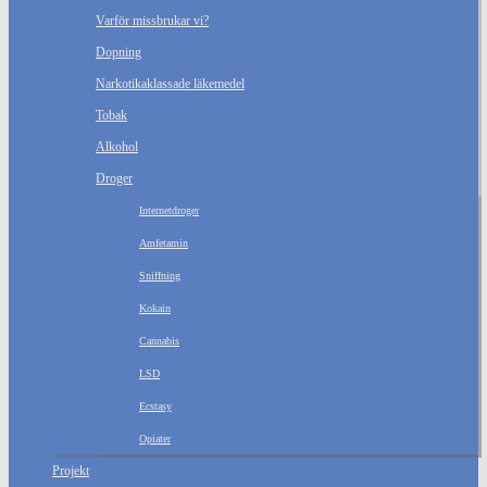
Varför missbrukar vi?
Dopning
Narkotikaklassade läkemedel
Tobak
Alkohol
Droger
Internetdroger
Amfetamin
Sniffning
Kokain
Cannabis
LSD
Ecstasy
Opiater
Projekt