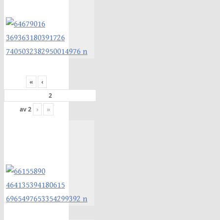
«
‹
av
2
›
»