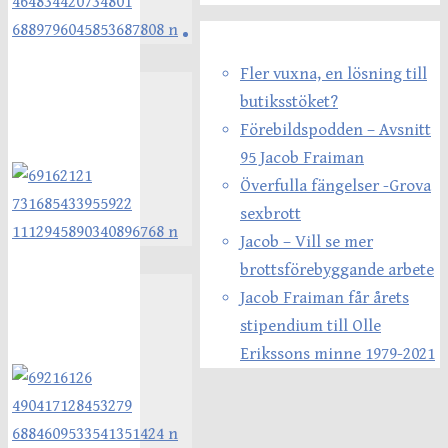
Senaste inläggen
Fler vuxna, en lösning till
butiksstöket?
Förebildspodden – Avsnitt
95 Jacob Fraiman
Överfulla fängelser -Grova
sexbrott
Jacob – Vill se mer
brottsförebyggande arbete
Jacob Fraiman får årets
stipendium till Olle
Erikssons minne 1979-2021