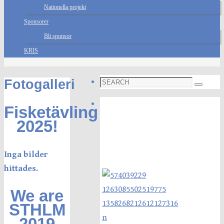
Nationella projekt
Sponsorer
Bli sponsor
KRIS
Search
Fotogalleri
Search
for:
Foto galleri
Fisketävling
2025!
Inga bilder
hittades.
We are
STHLM
2019