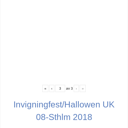
«
‹
av
3
›
»
Invigningfest/Hallowen UK
08-Sthlm 2018