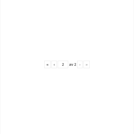
«
‹
av
2
›
»