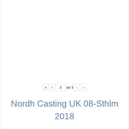
«
‹
av
3
›
»
Nordh Casting UK 08-Sthlm
2018