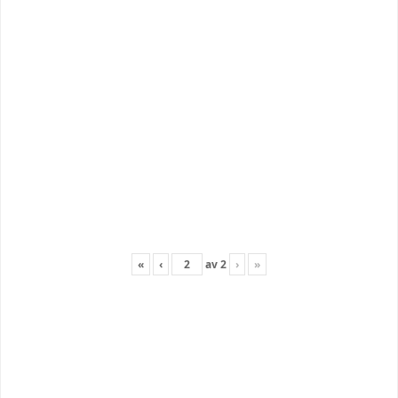
«
‹
av
2
›
»