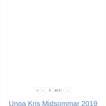
«
‹
av
2
›
»
Unga Kris Midsommar 2019