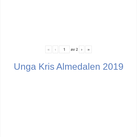
«
‹
av
2
›
»
Unga Kris Almedalen 2019