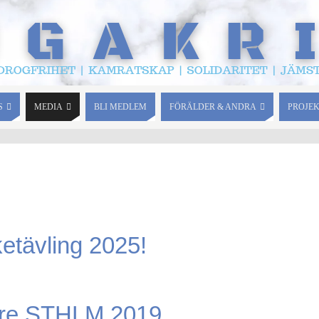
S
MEDIA
BLI MEDLEM
FÖRÄLDER & ANDRA
PROJE
ketävling 2025!
re STHLM 2019