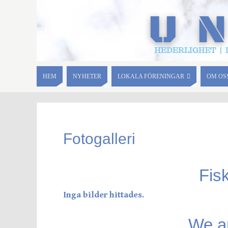
HEM
NYHETER
LOKALA FÖRENINGAR
OM OS
Fotogalleri
Fis
Inga bilder hittades.
We a