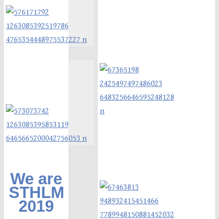
We are
STHLM
2019