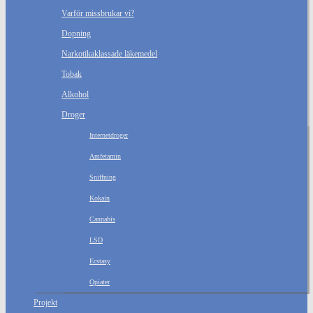
Varför missbrukar vi?
Dopning
Narkotikaklassade läkemedel
Tobak
Alkohol
Droger
Internetdroger
Amfetamin
Sniffning
Kokain
Cannabis
LSD
Ecstasy
Opiater
Projekt