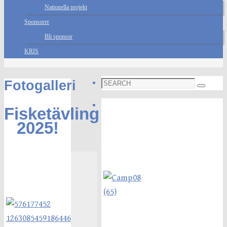
Nationella projekt
Sponsorer
Bli sponsor
KRIS
Search
Fotogalleri
Search
for:
Foto galleri
Fisketävling
2025!