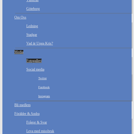
Västerås
Göteborg
Om Oss
Ledning
Stadgar
Vad är Unga Kris?
Media
Fotogalleri
Social media
Twitter
Facebook
Instagram
Bli medlem
Förälder & Andra
Frågor & Svar
Leva med missbruk