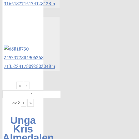
«
‹
av
2
›
»
Unga
Kris
Almedalen