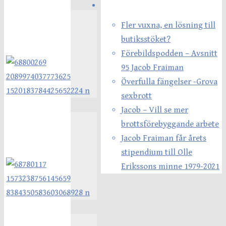
Senaste inläggen
Fler vuxna, en lösning till
butiksstöket?
Förebildspodden – Avsnitt
95 Jacob Fraiman
Överfulla fängelser -Grova
sexbrott
Jacob – Vill se mer
brottsförebyggande arbete
Jacob Fraiman får årets
stipendium till Olle
Erikssons minne 1979-2021