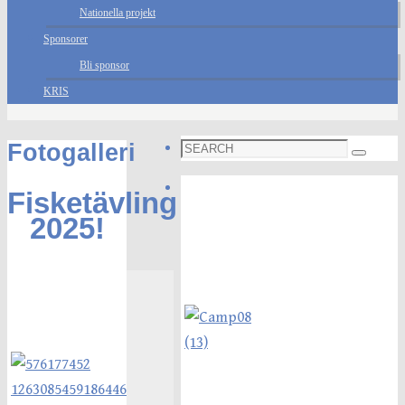
Nationella projekt
Sponsorer
Bli sponsor
KRIS
Search
Fotogalleri
Search
for:
Foto galleri
Fisketävling
2025!