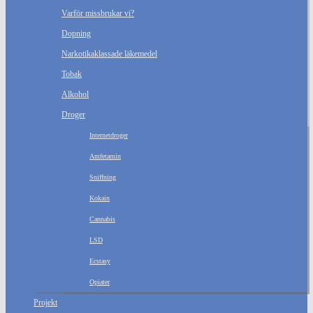
Varför missbrukar vi?
Dopning
Narkotikaklassade läkemedel
Tobak
Alkohol
Droger
Internetdroger
Amfetamin
Sniffning
Kokain
Cannabis
LSD
Ecstasy
Opiater
Projekt