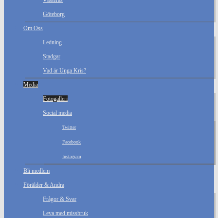
Västerås
Göteborg
Om Oss
Ledning
Stadgar
Vad är Unga Kris?
Media
Fotogalleri
Social media
Twitter
Facebook
Instagram
Bli medlem
Förälder & Andra
Frågor & Svar
Leva med missbruk