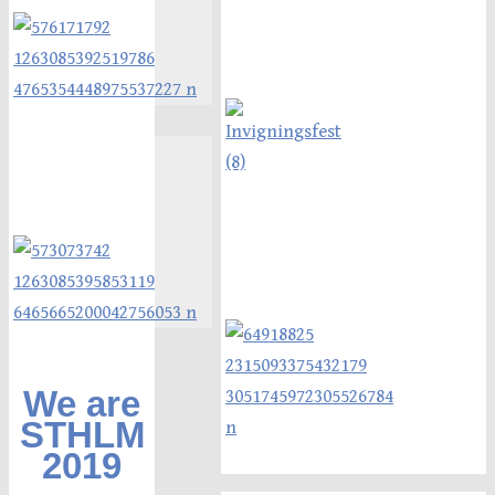
We are
STHLM
2019