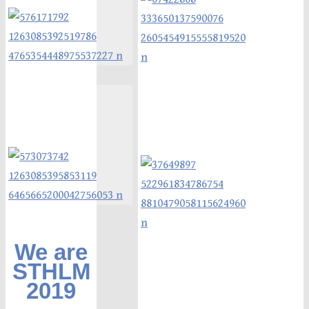
We are
STHLM
2019