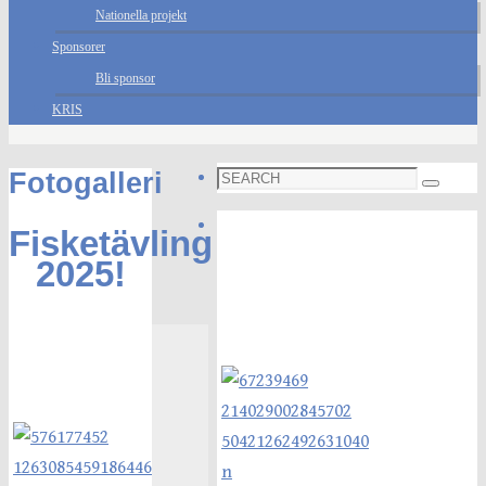
Nationella projekt
Sponsorer
Bli sponsor
KRIS
Search
Fotogalleri
Search
for:
Foto galleri
Fisketävling
2025!