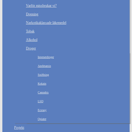
Varför missbrukar vi?
Dopning
Narkotikaklassade läkemedel
Tobak
Alkohol
Droger
Internetdroger
Amfetamin
Sniffning
Kokain
Cannabis
LSD
Ecstasy
Opiater
Projekt