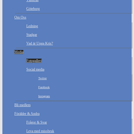
Västerås
Göteborg
Om Oss
Ledning
Stadgar
Vad är Unga Kris?
Media
Fotogalleri
Social media
Twitter
Facebook
Instagram
Bli medlem
Förälder & Andra
Frågor & Svar
Leva med missbruk