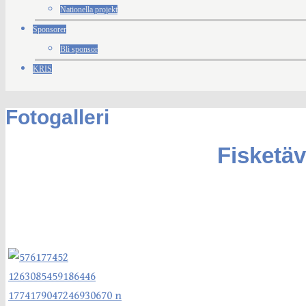
Nationella projekt
Sponsorer
Bli sponsor
KRIS
Fotogalleri
Fisketäv