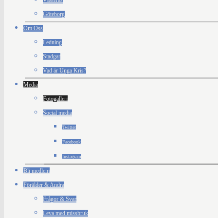
Västerås
Göteborg
Om Oss
Ledning
Stadgar
Vad är Unga Kris?
Media
Fotogalleri
Social media
Twitter
Facebook
Instagram
Bli medlem
Förälder & Andra
Frågor & Svar
Leva med missbruk