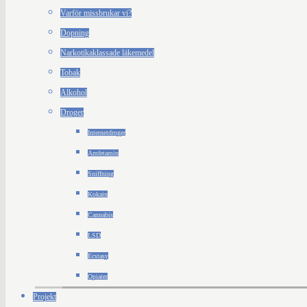
Varför missbrukar vi?
Dopning
Narkotikaklassade läkemedel
Tobak
Alkohol
Droger
Internetdroger
Amfetamin
Sniffning
Kokain
Cannabis
LSD
Ecstasy
Opiater
Projekt