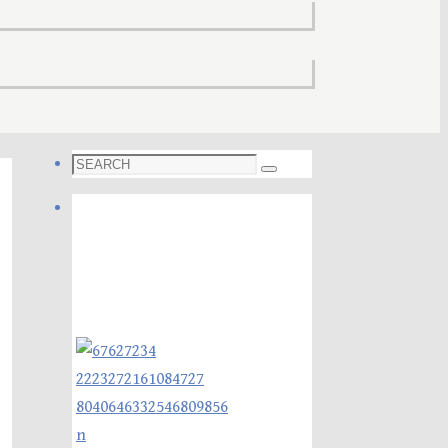
Search
Search
for:
Foto galleri