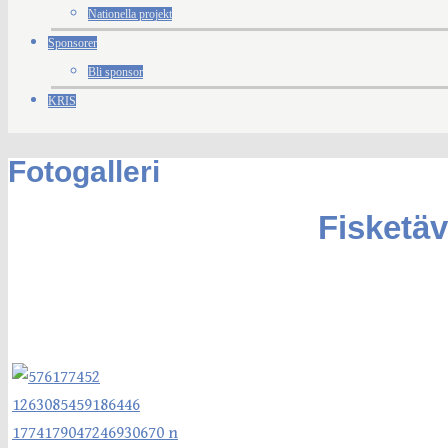
Nationella projekt
Sponsorer
Bli sponsor
KRIS
Fotogalleri
Fisketäv