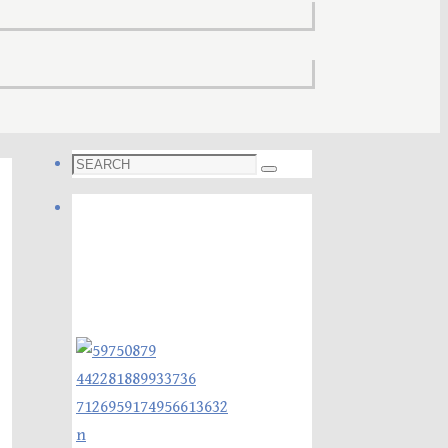
Search
Search
for:
Foto galleri