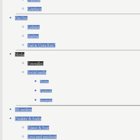
Västerås
Göteborg
Om Oss
Ledning
Stadgar
Vad är Unga Kris?
Media
Fotogalleri
Social media
Twitter
Facebook
Instagram
Bli medlem
Förälder & Andra
Frågor & Svar
Leva med missbruk