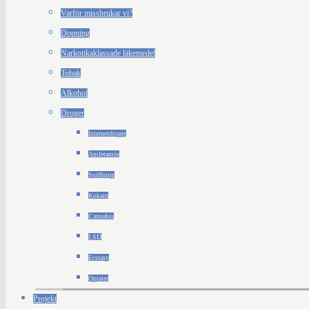
Varför missbrukar vi?
Dopning
Narkotikaklassade läkemedel
Tobak
Alkohol
Droger
Internetdroger
Amfetamin
Sniffning
Kokain
Cannabis
LSD
Ecstasy
Opiater
Projekt