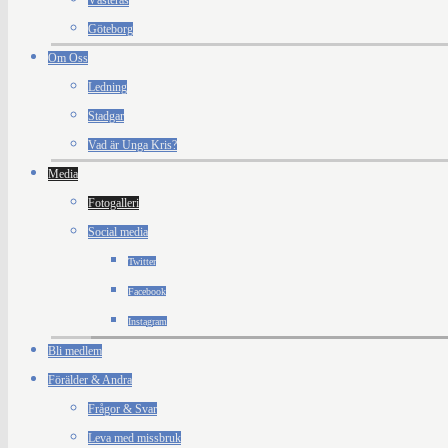
Västerås
Göteborg
Om Oss
Ledning
Stadgar
Vad är Unga Kris?
Media
Fotogalleri
Social media
Twitter
Facebook
Instagram
Bli medlem
Förälder & Andra
Frågor & Svar
Leva med missbruk