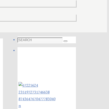
Search
Search
for:
Foto galleri