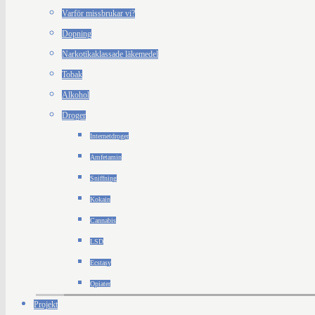
Varför missbrukar vi?
Dopning
Narkotikaklassade läkemedel
Tobak
Alkohol
Droger
Internetdroger
Amfetamin
Sniffning
Kokain
Cannabis
LSD
Ecstasy
Opiater
Projekt