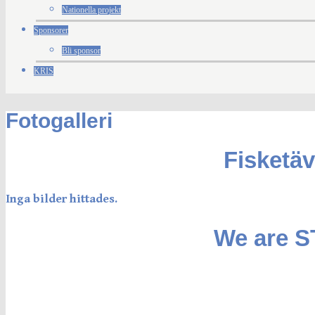
Nationella projekt
Sponsorer
Bli sponsor
KRIS
Fotogalleri
Fisketäv
Inga bilder hittades.
We are 