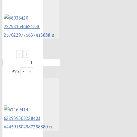
«
‹
av
2
›
»