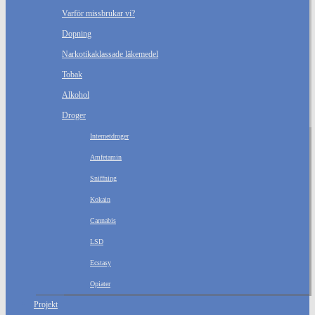
Varför missbrukar vi?
Dopning
Narkotikaklassade läkemedel
Tobak
Alkohol
Droger
Internetdroger
Amfetamin
Sniffning
Kokain
Cannabis
LSD
Ecstasy
Opiater
Projekt