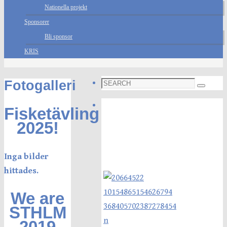
Nationella projekt
Sponsorer
Bli sponsor
KRIS
Search
Fotogalleri
Search
for:
Foto galleri
Fisketävling
2025!
Inga bilder
hittades.
We are
STHLM
2019