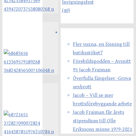
Senaste inläggen
Fler vuxna, en lösning till
butiksstöket?
Förebildspodden – Avsnitt
95 Jacob Fraiman
Överfulla fängelser -Grova
sexbrott
Jacob – Vill se mer
brottsförebyggande arbete
Jacob Fraiman får årets
stipendium till Olle
Erikssons minne 1979-2021