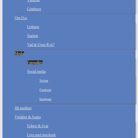
Västerås
Göteborg
Om Oss
Ledning
Stadgar
Vad är Unga Kris?
Media
Fotogalleri
Social media
Twitter
Facebook
Instagram
Bli medlem
Förälder & Andra
Frågor & Svar
Leva med missbruk