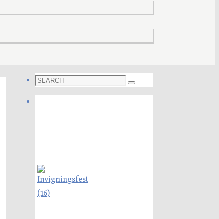
Search
Search
for:
Foto galleri