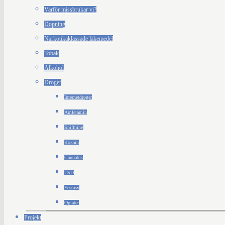
Varför missbrukar vi?
Dopning
Narkotikaklassade läkemedel
Tobak
Alkohol
Droger
Internetdroger
Amfetamin
Sniffning
Kokain
Cannabis
LSD
Ecstasy
Opiater
Projekt