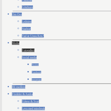
Västerås
Göteborg
Om Oss
Ledning
Stadgar
Vad är Unga Kris?
Media
Fotogalleri
Social media
Twitter
Facebook
Instagram
Bli medlem
Förälder & Andra
Frågor & Svar
Leva med missbruk