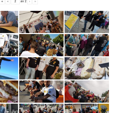
«
‹
av
2
›
»