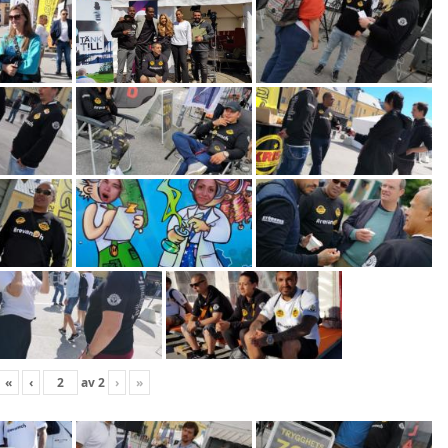
«
‹
av
2
›
»