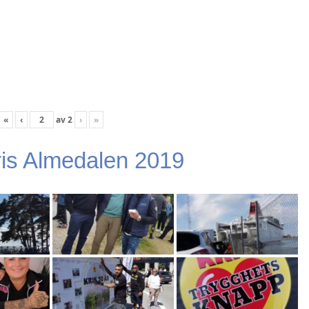
«
‹
av
2
›
»
is Almedalen 2019