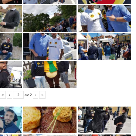
«
‹
av
2
›
»