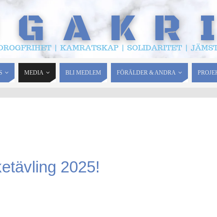
S
MEDIA
BLI MEDLEM
FÖRÄLDER & ANDRA
PROJE
ketävling 2025!