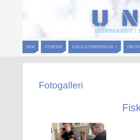
HEM
NYHETER
LOKALA FÖRENINGAR
OM OS
Fotogalleri
Fis