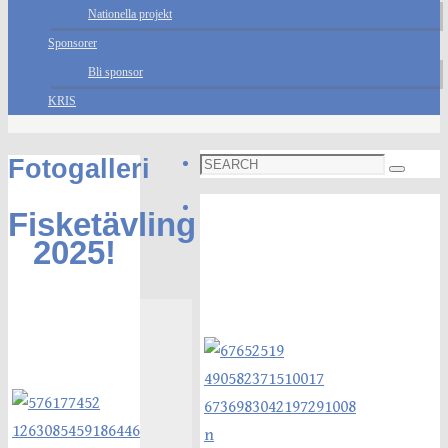
Nationella projekt
Sponsorer
Bli sponsor
KRIS
Search
Fotogalleri
Search
for:
Foto galleri
Fisketävling
2025!