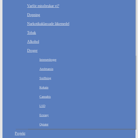
Varför missbrukar vi?
Dopning
Narkotikaklassade läkemedel
Tobak
Alkohol
Droger
Internetdroger
Amfetamin
Sniffning
Kokain
Cannabis
LSD
Ecstasy
Opiater
Projekt