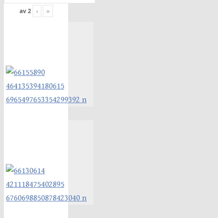
av
2
›
»