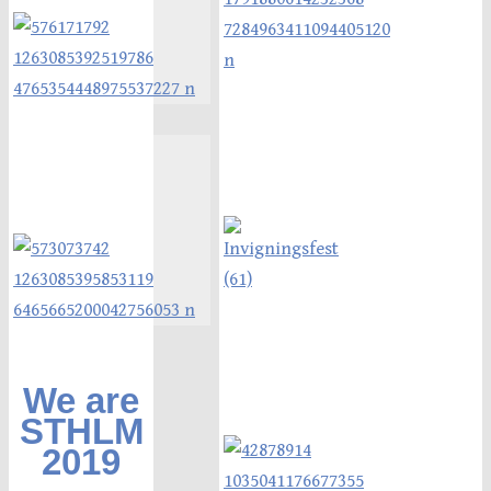
We are
STHLM
2019