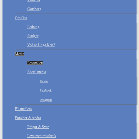
Västerås
Göteborg
Om Oss
Ledning
Stadgar
Vad är Unga Kris?
Media
Fotogalleri
Social media
Twitter
Facebook
Instagram
Bli medlem
Förälder & Andra
Frågor & Svar
Leva med missbruk