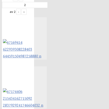
av
2
›
»