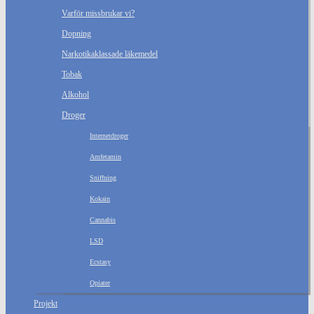
Varför missbrukar vi?
Dopning
Narkotikaklassade läkemedel
Tobak
Alkohol
Droger
Internetdroger
Amfetamin
Sniffning
Kokain
Cannabis
LSD
Ecstasy
Opiater
Projekt