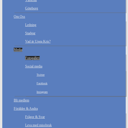
Västerås
Göteborg
Om Oss
Ledning
Stadgar
Vad är Unga Kris?
Media
Fotogalleri
Social media
Twitter
Facebook
Instagram
Bli medlem
Förälder & Andra
Frågor & Svar
Leva med missbruk