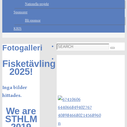
Nationella projekt
Sponsorer
Bli sponsor
KRIS
Search
Fotogalleri
Search
for:
Foto galleri
Fisketävling
2025!
Inga bilder
hittades.
We are
STHLM
2019