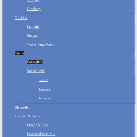
Västerås
Göteborg
Om Oss
Ledning
Stadgar
Vad är Unga Kris?
Media
Fotogalleri
Social media
Twitter
Facebook
Instagram
Bli medlem
Förälder & Andra
Frågor & Svar
Leva med missbruk