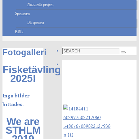
Nationella projekt
Sponsorer
Bli sponsor
KRIS
Search
Fotogalleri
Search
for:
Foto galleri
Fisketävling
2025!
Inga bilder
hittades.
We are
STHLM
2019