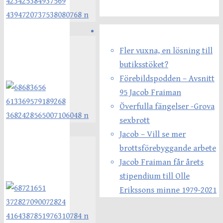
Senaste inläggen
Fler vuxna, en lösning till
butiksstöket?
Förebildspodden – Avsnitt
95 Jacob Fraiman
Överfulla fängelser -Grova
sexbrott
Jacob – Vill se mer
brottsförebyggande arbete
Jacob Fraiman får årets
stipendium till Olle
Erikssons minne 1979-2021