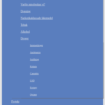
Varför missbrukar vi?
Dopning
Narkotikaklassade läkemedel
Tobak
Alkohol
Droger
Internetdroger
Amfetamin
Sniffning
Kokain
Cannabis
LSD
Ecstasy
Opiater
Projekt