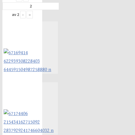
av
2
›
»