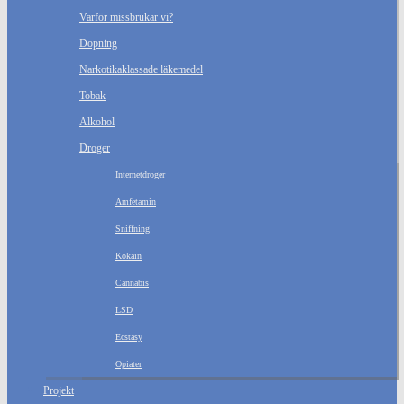
Varför missbrukar vi?
Dopning
Narkotikaklassade läkemedel
Tobak
Alkohol
Droger
Internetdroger
Amfetamin
Sniffning
Kokain
Cannabis
LSD
Ecstasy
Opiater
Projekt