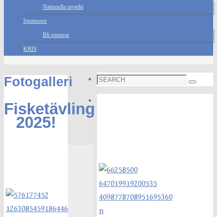
Nationella projekt
Sponsorer
Bli sponsor
KRIS
Search
Fotogalleri
Search
for:
Foto galleri
Fisketävling
2025!