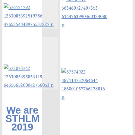
We are
STHLM
2019