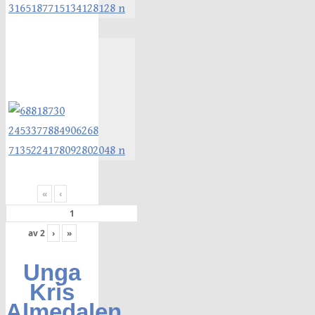
«
‹
av
2
›
»
Unga
Kris
Almedalen