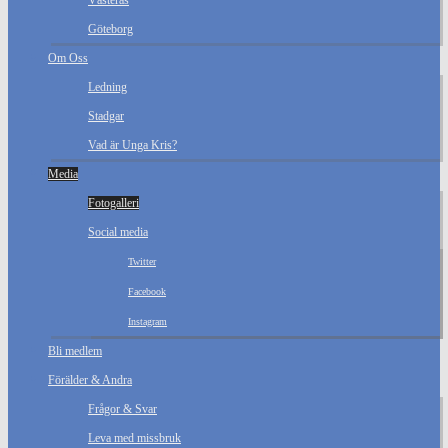
Västerås
Göteborg
Om Oss
Ledning
Stadgar
Vad är Unga Kris?
Media
Fotogalleri
Social media
Twitter
Facebook
Instagram
Bli medlem
Förälder & Andra
Frågor & Svar
Leva med missbruk