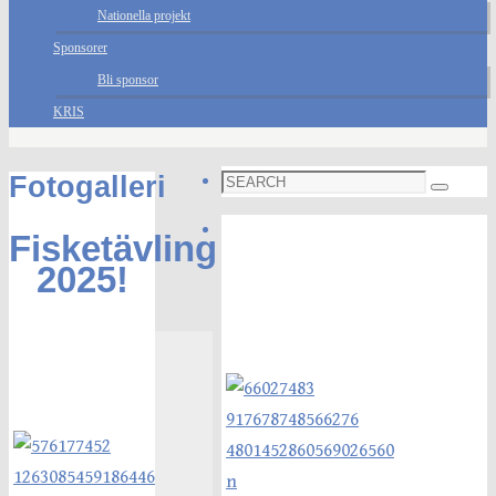
Nationella projekt
Sponsorer
Bli sponsor
KRIS
Search
Fotogalleri
Search
for:
Foto galleri
Fisketävling
2025!