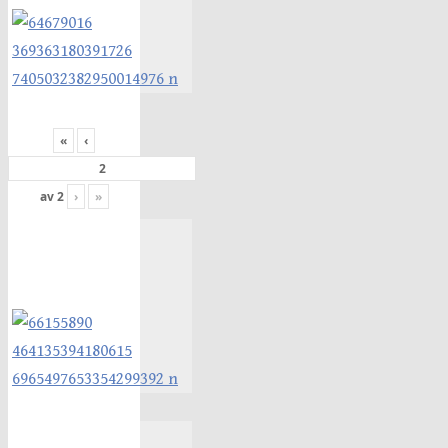
«
‹
av
2
›
»