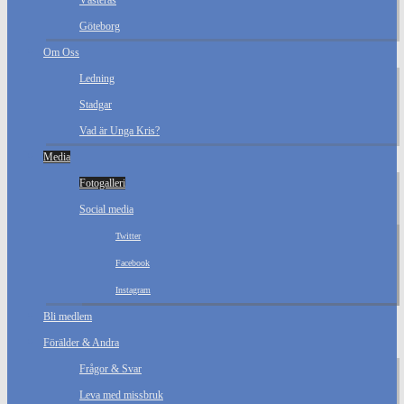
Västerås
Göteborg
Om Oss
Ledning
Stadgar
Vad är Unga Kris?
Media
Fotogalleri
Social media
Twitter
Facebook
Instagram
Bli medlem
Förälder & Andra
Frågor & Svar
Leva med missbruk