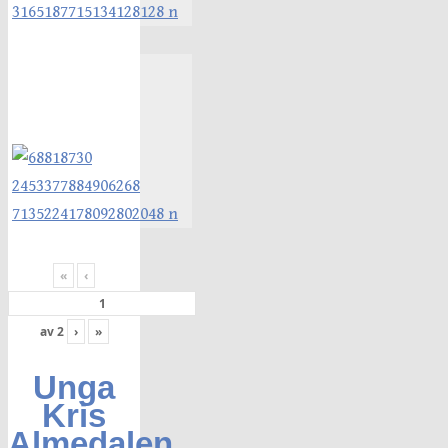
«
‹
av
2
›
»
Unga
Kris
Almedalen