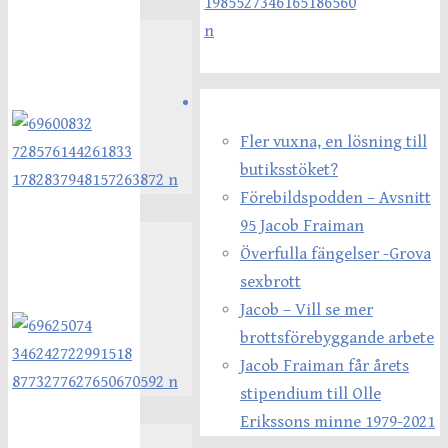
Senaste inläggen
Fler vuxna, en lösning till
butiksstöket?
Förebildspodden – Avsnitt
95 Jacob Fraiman
Överfulla fängelser -Grova
sexbrott
Jacob – Vill se mer
brottsförebyggande arbete
Jacob Fraiman får årets
stipendium till Olle
Erikssons minne 1979-2021