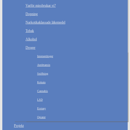
Varför missbrukar vi?
Dopning
Narkotikaklassade läkemedel
Tobak
Alkohol
Droger
Internetdroger
Amfetamin
Sniffning
Kokain
Cannabis
LSD
Ecstasy
Opiater
Projekt