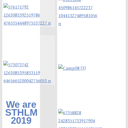
We are
STHLM
2019