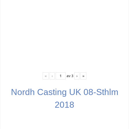
«
‹
av
3
›
»
Nordh Casting UK 08-Sthlm
2018