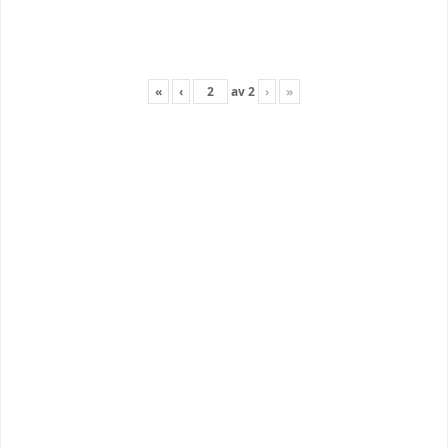
«
‹
av
2
›
»