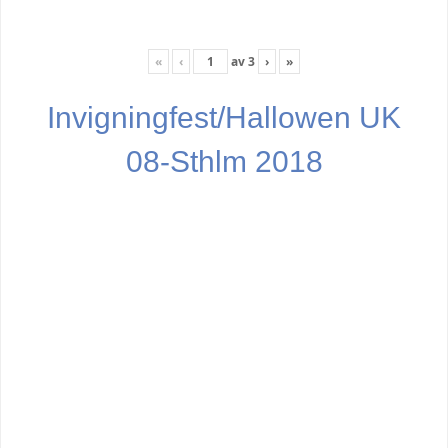
«
‹
av
3
›
»
Invigningfest/Hallowen UK
08-Sthlm 2018