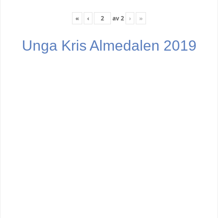
«
‹
av
2
›
»
Unga Kris Almedalen 2019