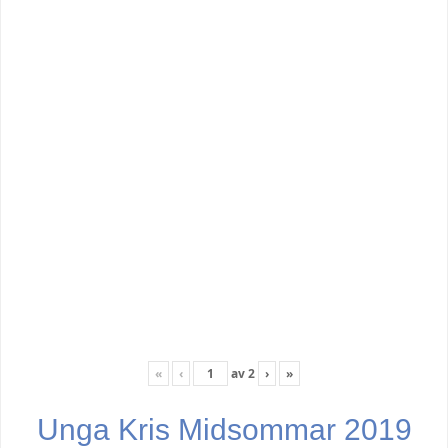
«
‹
av
2
›
»
Unga Kris Midsommar 2019