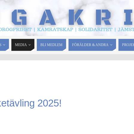
S
MEDIA
BLI MEDLEM
FÖRÄLDER & ANDRA
PROJE
ketävling 2025!