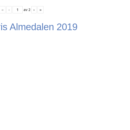
«
‹
av
2
›
»
is Almedalen 2019