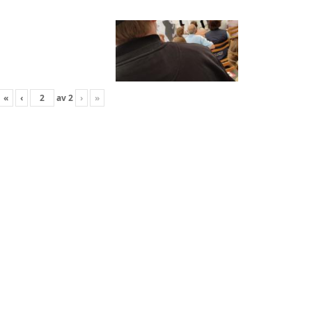
«
‹
av
2
›
»