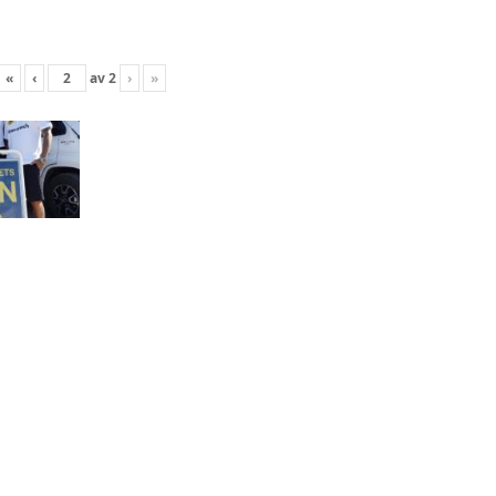
«
‹
av
2
›
»