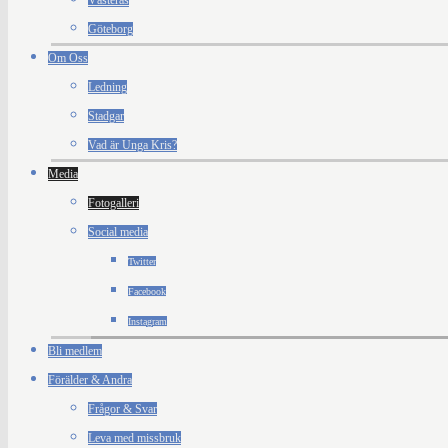
Västerås
Göteborg
Om Oss
Ledning
Stadgar
Vad är Unga Kris?
Media
Fotogalleri
Social media
Twitter
Facebook
Instagram
Bli medlem
Förälder & Andra
Frågor & Svar
Leva med missbruk