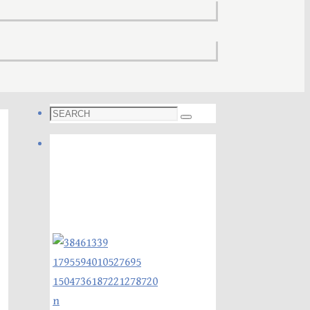
Search
Search
for:
Foto galleri