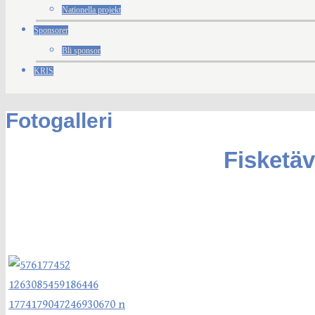
Nationella projekt
Sponsorer
Bli sponsor
KRIS
Fotogalleri
Fisketäv