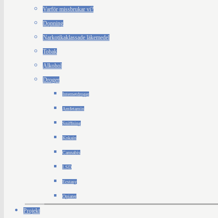
Varför missbrukar vi?
Dopning
Narkotikaklassade läkemedel
Tobak
Alkohol
Droger
Internetdroger
Amfetamin
Sniffning
Kokain
Cannabis
LSD
Ecstasy
Opiater
Projekt