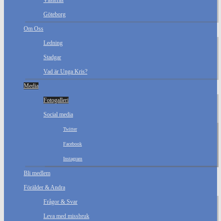
Västerås
Göteborg
Om Oss
Ledning
Stadgar
Vad är Unga Kris?
Media
Fotogalleri
Social media
Twitter
Facebook
Instagram
Bli medlem
Förälder & Andra
Frågor & Svar
Leva med missbruk