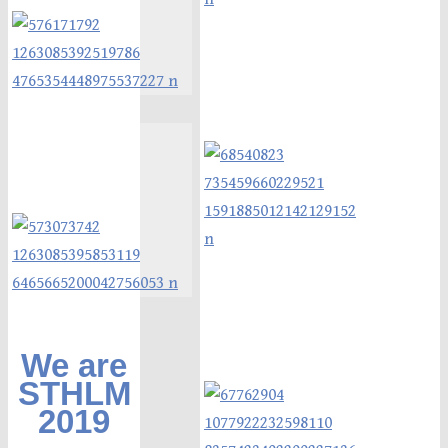
We are
STHLM
2019