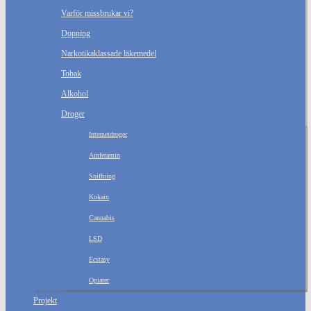
Varför missbrukar vi?
Dopning
Narkotikaklassade läkemedel
Tobak
Alkohol
Droger
Internetdroger
Amfetamin
Sniffning
Kokain
Cannabis
LSD
Ecstasy
Opiater
Projekt