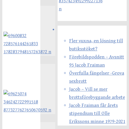
Senaste inläggen
Fler vuxna, en lösning till
butiksstöket?
Förebildspodden – Avsnitt
95 Jacob Fraiman
Överfulla fängelser -Grova
sexbrott
Jacob – Vill se mer
brottsförebyggande arbete
Jacob Fraiman får årets
stipendium till Olle
Erikssons minne 1979-2021