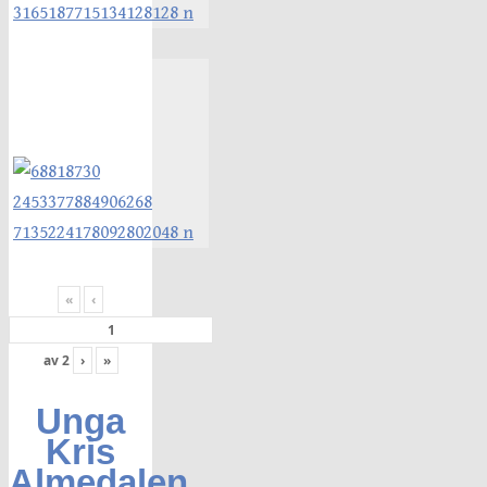
«
‹
av
2
›
»
Unga
Kris
Almedalen