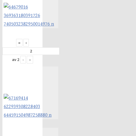
«
‹
av
2
›
»