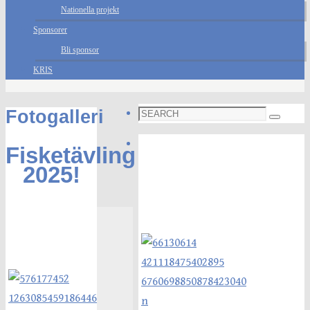
Nationella projekt
Sponsorer
Bli sponsor
KRIS
Search
Fotogalleri
Search
for:
Foto galleri
Fisketävling
2025!