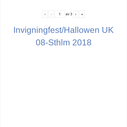
«
‹
av
3
›
»
Invigningfest/Hallowen UK
08-Sthlm 2018