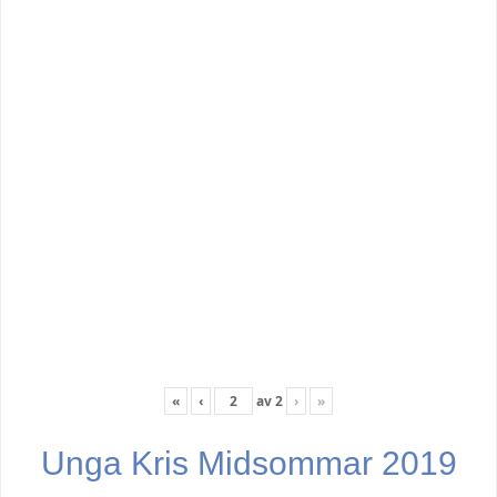
«
‹
av
2
›
»
Unga Kris Midsommar 2019