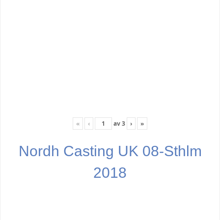
«
‹
av
3
›
»
Nordh Casting UK 08-Sthlm
2018