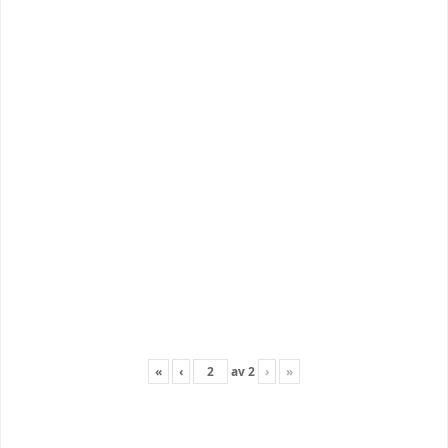
«
‹
av
2
›
»