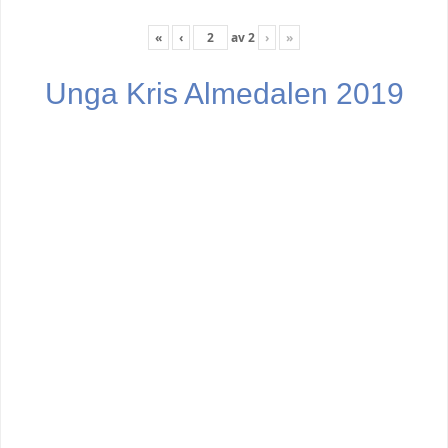
«
‹
av
2
›
»
Unga Kris Almedalen 2019