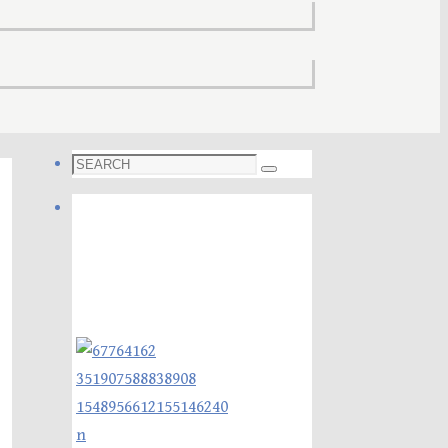
Search
Search
for:
Foto galleri