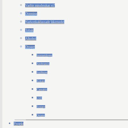
Varför missbrukar vi?
Dopning
Narkotikaklassade läkemedel
Tobak
Alkohol
Droger
Internetdroger
Amfetamin
Sniffning
Kokain
Cannabis
LSD
Ecstasy
Opiater
Projekt