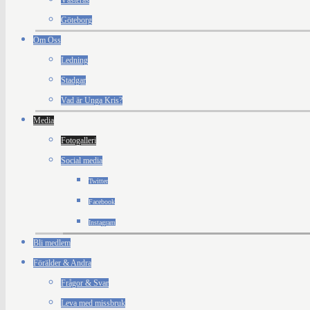
Västerås
Göteborg
Om Oss
Ledning
Stadgar
Vad är Unga Kris?
Media
Fotogalleri
Social media
Twitter
Facebook
Instagram
Bli medlem
Förälder & Andra
Frågor & Svar
Leva med missbruk