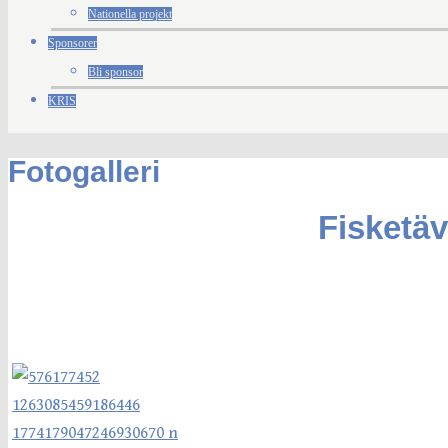
Nationella projekt
Sponsorer
Bli sponsor
KRIS
Fotogalleri
Fisketäv