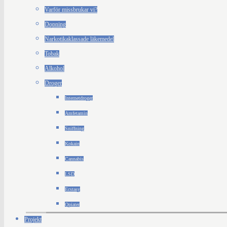
Varför missbrukar vi?
Dopning
Narkotikaklassade läkemedel
Tobak
Alkohol
Droger
Internetdroger
Amfetamin
Sniffning
Kokain
Cannabis
LSD
Ecstasy
Opiater
Projekt