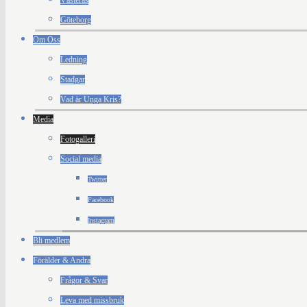
Västerås
Göteborg
Om Oss
Ledning
Stadgar
Vad är Unga Kris?
Media
Fotogalleri
Social media
Twitter
Facebook
Instagram
Bli medlem
Förälder & Andra
Frågor & Svar
Leva med missbruk