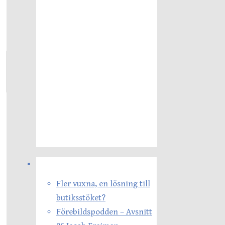
Senaste inläggen
Fler vuxna, en lösning till
butiksstöket?
Förebildspodden – Avsnitt