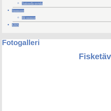
Nationella projekt
Sponsorer
Bli sponsor
KRIS
Fotogalleri
Fisketäv