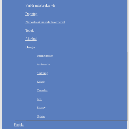
Varför missbrukar vi?
Dopning
Narkotikaklassade läkemedel
Tobak
Alkohol
Droger
Internetdroger
Amfetamin
Sniffning
Kokain
Cannabis
LSD
Ecstasy
Opiater
Projekt