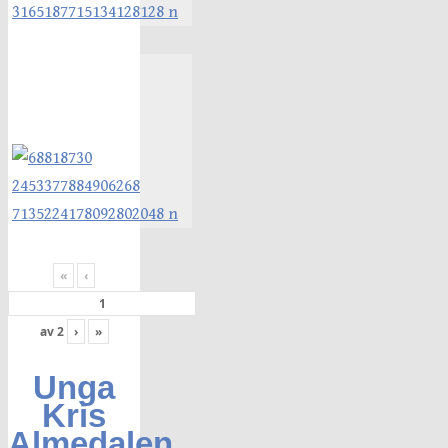
«
‹
av
2
›
»
Unga
Kris
Almedalen