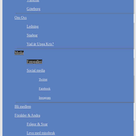
Västerås
Göteborg
Om Oss
Ledning
Stadgar
Vad är Unga Kris?
Media
Fotogalleri
Social media
Twitter
Facebook
Instagram
Bli medlem
Förälder & Andra
Frågor & Svar
Leva med missbruk