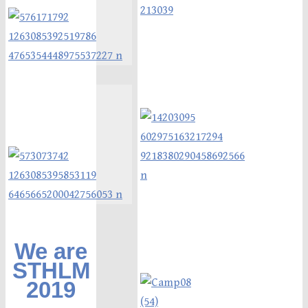
We are
STHLM
2019