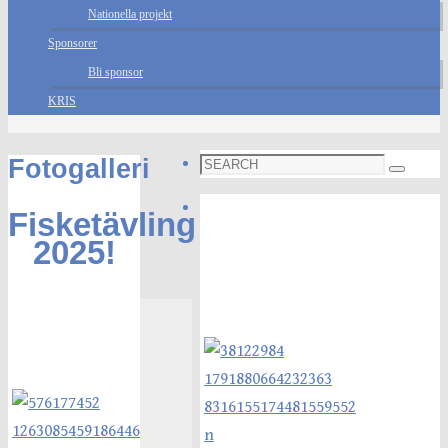
Nationella projekt
Sponsorer
Bli sponsor
KRIS
Search
Fotogalleri
Search
for:
Foto galleri
Fisketävling
2025!