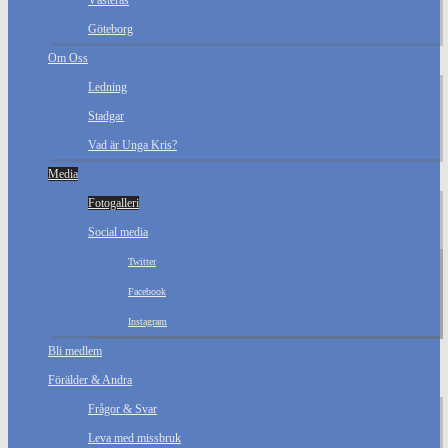
Västerås
Göteborg
Om Oss
Ledning
Stadgar
Vad är Unga Kris?
Media
Fotogalleri
Social media
Twitter
Facebook
Instagram
Bli medlem
Förälder & Andra
Frågor & Svar
Leva med missbruk