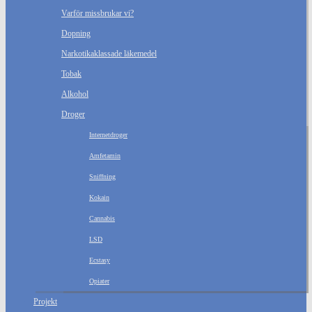
Varför missbrukar vi?
Dopning
Narkotikaklassade läkemedel
Tobak
Alkohol
Droger
Internetdroger
Amfetamin
Sniffning
Kokain
Cannabis
LSD
Ecstasy
Opiater
Projekt