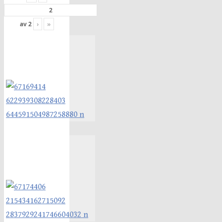
av
2
›
»