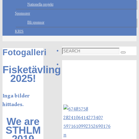
Nationella projekt
Sponsorer
Bli sponsor
KRIS
Search
Fotogalleri
Search
for:
Foto galleri
Fisketävling
2025!
Inga bilder
hittades.
We are
STHLM
2019