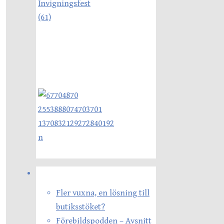
Senaste inläggen
Fler vuxna, en lösning till
butiksstöket?
Förebildspodden – Avsnitt