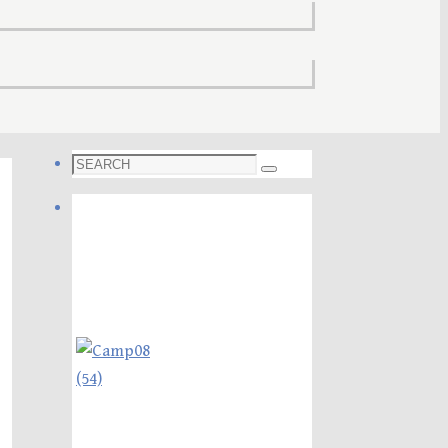
Search
Search
for:
Foto galleri