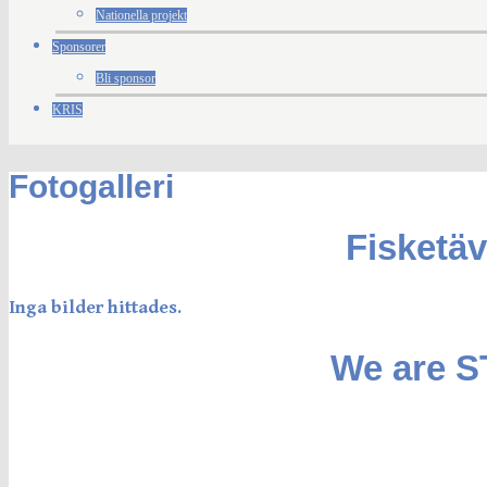
Nationella projekt
Sponsorer
Bli sponsor
KRIS
Fotogalleri
Fisketäv
Inga bilder hittades.
We are 