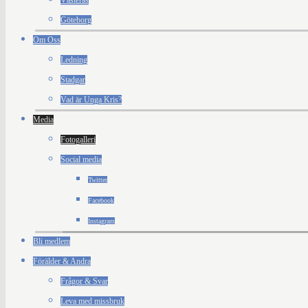
Västerås
Göteborg
Om Oss
Ledning
Stadgar
Vad är Unga Kris?
Media
Fotogalleri
Social media
Twitter
Facebook
Instagram
Bli medlem
Förälder & Andra
Frågor & Svar
Leva med missbruk