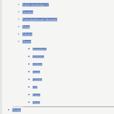
Varför missbrukar vi?
Dopning
Narkotikaklassade läkemedel
Tobak
Alkohol
Droger
Internetdroger
Amfetamin
Sniffning
Kokain
Cannabis
LSD
Ecstasy
Opiater
Projekt