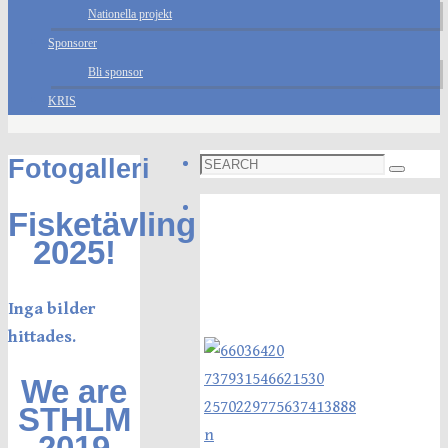
Nationella projekt
Sponsorer
Bli sponsor
KRIS
Search
Fotogalleri
Search
for:
Foto galleri
Fisketävling
2025!
Inga bilder
hittades.
We are
STHLM
2019