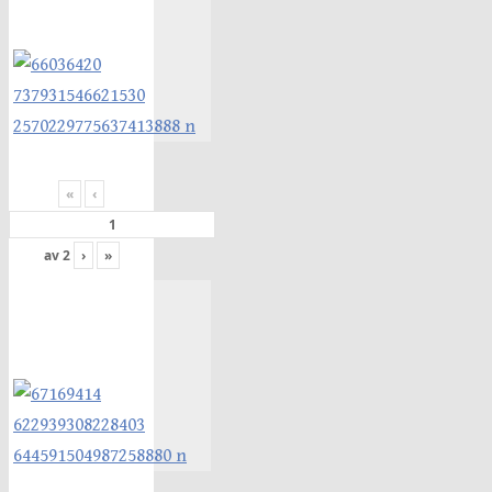
«
‹
av
2
›
»