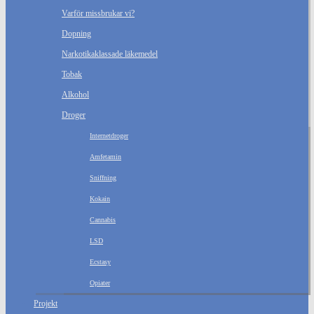
Varför missbrukar vi?
Dopning
Narkotikaklassade läkemedel
Tobak
Alkohol
Droger
Internetdroger
Amfetamin
Sniffning
Kokain
Cannabis
LSD
Ecstasy
Opiater
Projekt