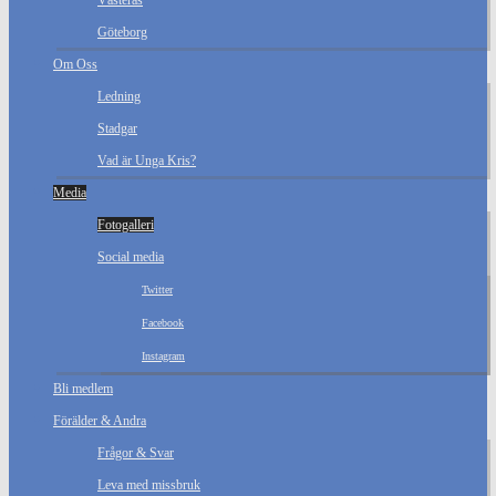
Västerås
Göteborg
Om Oss
Ledning
Stadgar
Vad är Unga Kris?
Media
Fotogalleri
Social media
Twitter
Facebook
Instagram
Bli medlem
Förälder & Andra
Frågor & Svar
Leva med missbruk