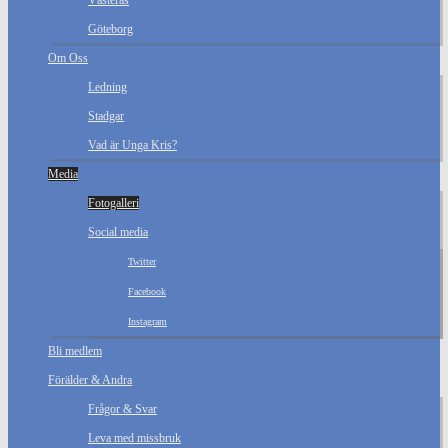
Västerås
Göteborg
Om Oss
Ledning
Stadgar
Vad är Unga Kris?
Media
Fotogalleri
Social media
Twitter
Facebook
Instagram
Bli medlem
Förälder & Andra
Frågor & Svar
Leva med missbruk