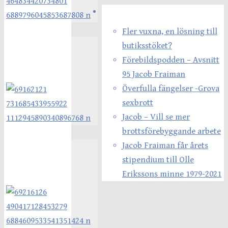
Senaste inläggen
Fler vuxna, en lösning till
butiksstöket?
Förebildspodden – Avsnitt
95 Jacob Fraiman
Överfulla fängelser -Grova
sexbrott
Jacob – Vill se mer
brottsförebyggande arbete
Jacob Fraiman får årets
stipendium till Olle
Erikssons minne 1979-2021