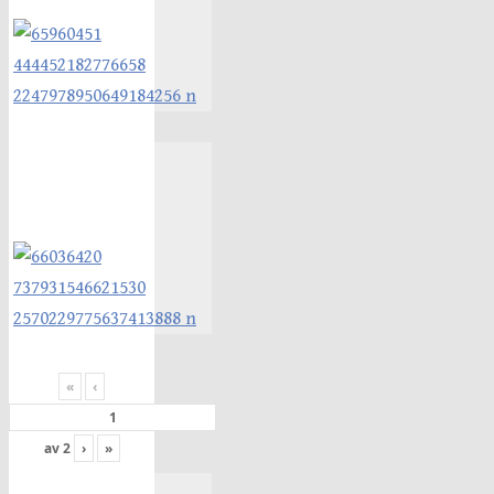
«
‹
av
2
›
»