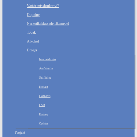
Varför missbrukar vi?
Dopning
Narkotikaklassade läkemedel
Tobak
Alkohol
Droger
Internetdroger
Amfetamin
Sniffning
Kokain
Cannabis
LSD
Ecstasy
Opiater
Projekt