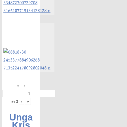
«
‹
av
2
›
»
Unga
Kris