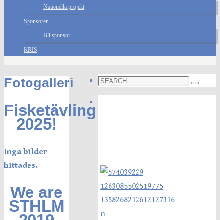
Nationella projekt
Sponsorer
Bli sponsor
KRIS
Search
Fotogalleri
Search
for:
Foto galleri
Fisketävling
2025!
Inga bilder
hittades.
We are
STHLM
2019