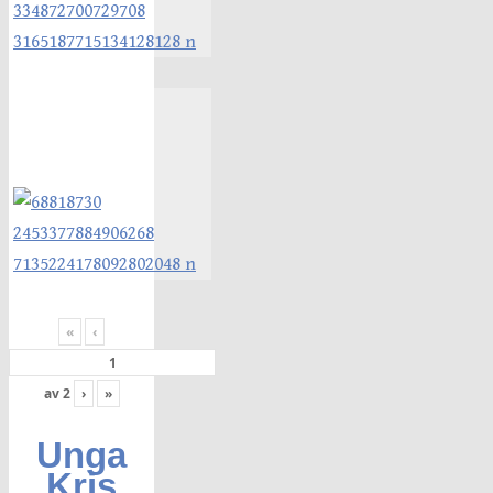
«
‹
av
2
›
»
Unga
Kris