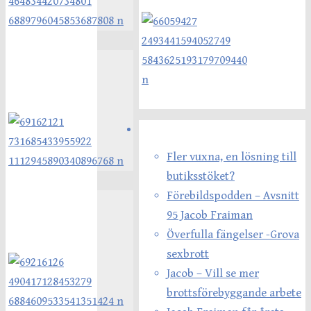
Senaste inläggen
Fler vuxna, en lösning till
butiksstöket?
Förebildspodden – Avsnitt
95 Jacob Fraiman
Överfulla fängelser -Grova
sexbrott
Jacob – Vill se mer
brottsförebyggande arbete