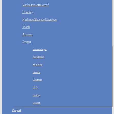
Varför missbrukar vi?
Dopning
Narkotikaklassade läkemedel
Tobak
Alkohol
Droger
Internetdroger
Amfetamin
Sniffning
Kokain
Cannabis
LSD
Ecstasy
Opiater
Projekt