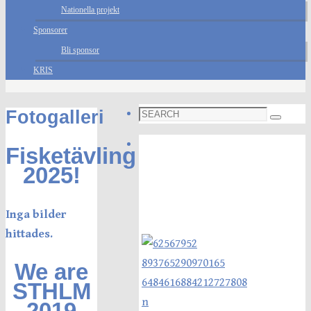
Nationella projekt
Sponsorer
Bli sponsor
KRIS
Search
Fotogalleri
Search
for:
Foto galleri
Fisketävling
2025!
Inga bilder
hittades.
We are
STHLM
2019