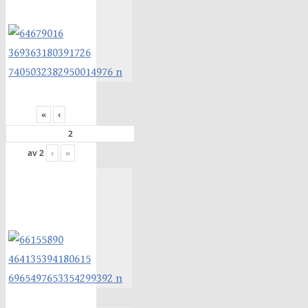
«
‹
av
2
›
»