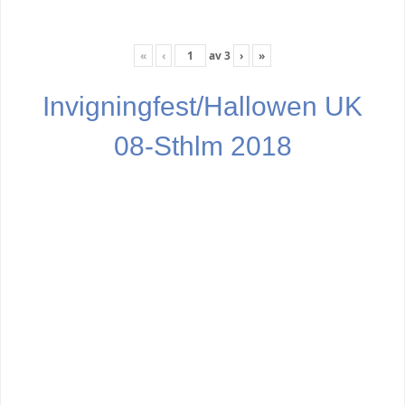
«
‹
av
3
›
»
Invigningfest/Hallowen UK
08-Sthlm 2018