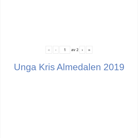
«
‹
av
2
›
»
Unga Kris Almedalen 2019