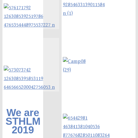
We are
STHLM
2019