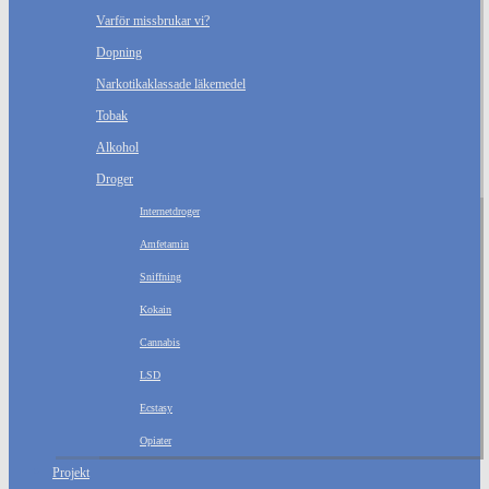
Varför missbrukar vi?
Dopning
Narkotikaklassade läkemedel
Tobak
Alkohol
Droger
Internetdroger
Amfetamin
Sniffning
Kokain
Cannabis
LSD
Ecstasy
Opiater
Projekt