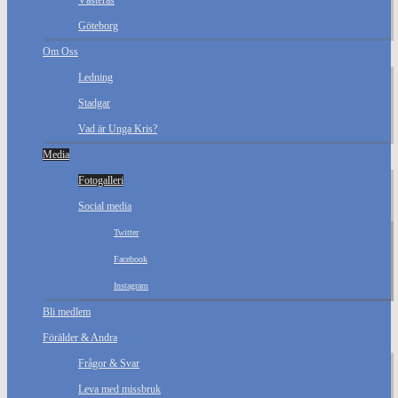
Västerås
Göteborg
Om Oss
Ledning
Stadgar
Vad är Unga Kris?
Media
Fotogalleri
Social media
Twitter
Facebook
Instagram
Bli medlem
Förälder & Andra
Frågor & Svar
Leva med missbruk