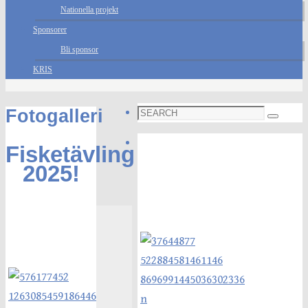
Nationella projekt
Sponsorer
Bli sponsor
KRIS
Search
Fotogalleri
Search
for:
Foto galleri
Fisketävling
2025!