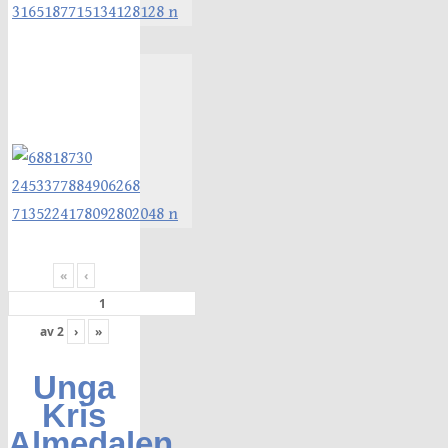
«
‹
av
2
›
»
Unga
Kris
Almedalen