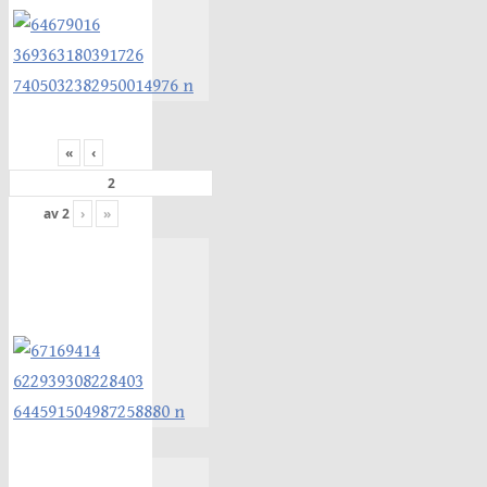
«
‹
av
2
›
»