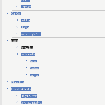
Västerås
Göteborg
Om Oss
Ledning
Stadgar
Vad är Unga Kris?
Media
Fotogalleri
Social media
Twitter
Facebook
Instagram
Bli medlem
Förälder & Andra
Frågor & Svar
Leva med missbruk