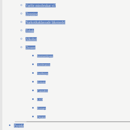
Varför missbrukar vi?
Dopning
Narkotikaklassade läkemedel
Tobak
Alkohol
Droger
Internetdroger
Amfetamin
Sniffning
Kokain
Cannabis
LSD
Ecstasy
Opiater
Projekt