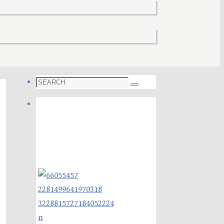
Search
Search
for:
Foto galleri