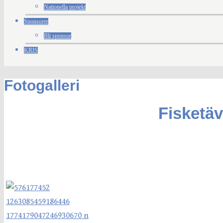
Nationella projekt
Sponsorer
Bli sponsor
KRIS
Fotogalleri
Fisketäv