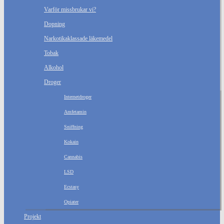
Varför missbrukar vi?
Dopning
Narkotikaklassade läkemedel
Tobak
Alkohol
Droger
Internetdroger
Amfetamin
Sniffning
Kokain
Cannabis
LSD
Ecstasy
Opiater
Projekt