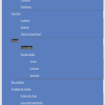
Västerås
Göteborg
Om Oss
Ledning
Stadgar
Vad är Unga Kris?
Media
Fotogalleri
Social media
Twitter
Facebook
Instagram
Bli medlem
Förälder & Andra
Frågor & Svar
Leva med missbruk