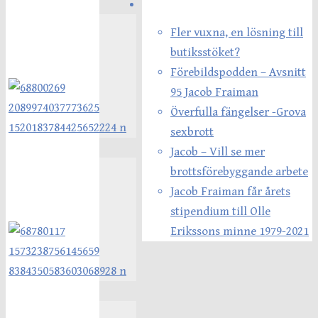
Senaste inläggen
Fler vuxna, en lösning till
butiksstöket?
Förebildspodden – Avsnitt
95 Jacob Fraiman
Överfulla fängelser -Grova
sexbrott
Jacob – Vill se mer
brottsförebyggande arbete
Jacob Fraiman får årets
stipendium till Olle
Erikssons minne 1979-2021