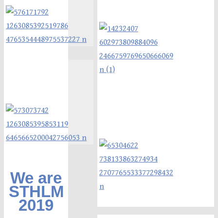
We are
STHLM
2019