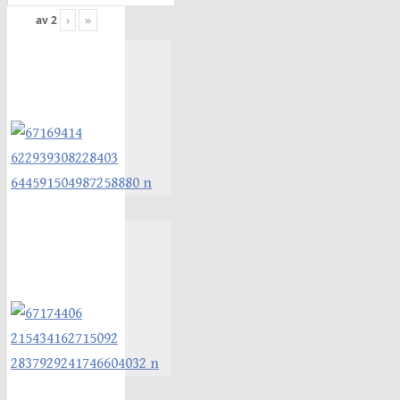
av
2
›
»