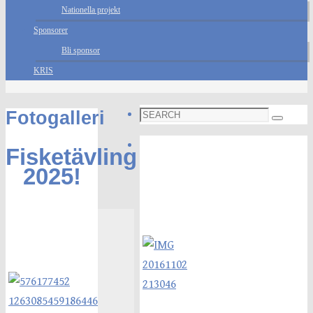
Nationella projekt
Sponsorer
Bli sponsor
KRIS
Search
Fotogalleri
Search
for:
Foto galleri
Fisketävling
2025!