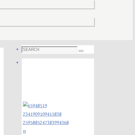
Search
Search
for:
Foto galleri