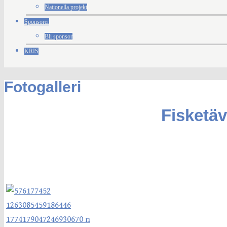
Nationella projekt
Sponsorer
Bli sponsor
KRIS
Fotogalleri
Fisketäv