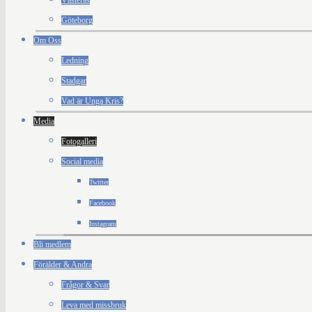
Västerås
Göteborg
Om Oss
Ledning
Stadgar
Vad är Unga Kris?
Media
Fotogalleri
Social media
Twitter
Facebook
Instagram
Bli medlem
Förälder & Andra
Frågor & Svar
Leva med missbruk