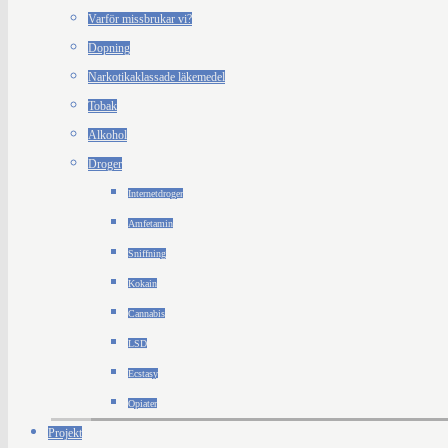
Varför missbrukar vi?
Dopning
Narkotikaklassade läkemedel
Tobak
Alkohol
Droger
Internetdroger
Amfetamin
Sniffning
Kokain
Cannabis
LSD
Ecstasy
Opiater
Projekt