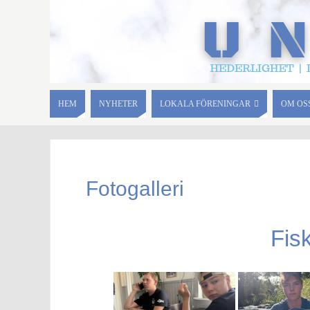
HEM
NYHETER
LOKALA FÖRENINGAR
OM OS
Fotogalleri
Fis