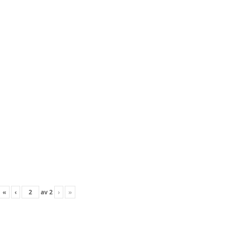
«
‹
av
2
›
»