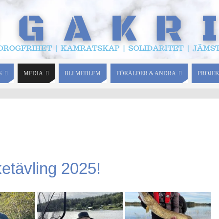
S
MEDIA
BLI MEDLEM
FÖRÄLDER & ANDRA
PROJE
ketävling 2025!