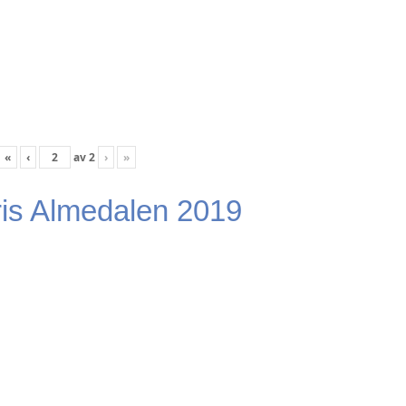
«
‹
av
2
›
»
is Almedalen 2019