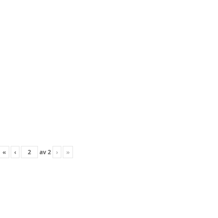
«
‹
av
2
›
»